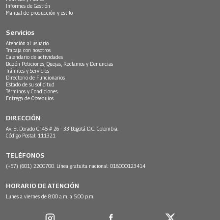
Informes de Gestión
Manual de producción y estilo
Servicios
Atención al usuario
Trabaja con nosotros
Calendario de actividades
Buzón Peticiones, Quejas, Reclamos y Denuncias
Trámites y Servicios
Directorio de Funcionarios
Estado de su solicitud
Términos y Condiciones
Entrega de Obsequios
DIRECCIÓN
Av. El Dorado Cr.45 # 26 - 33 Bogotá D.C. Colombia.
Código Postal: 111321
TELÉFONOS
(+57) (601) 2200700. Línea gratuita nacional: 018000123414
HORARIO DE ATENCIÓN
Lunes a viernes de 8:00 a.m. a 5:00 p.m.