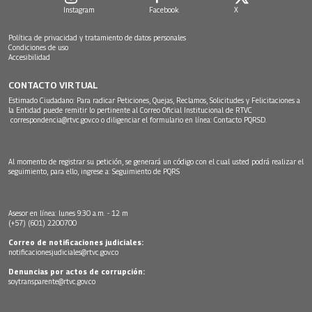
Instagram
Facebook
X
Política de privacidad y tratamiento de datos personales
Condiciones de uso
Accesibilidad
CONTACTO VIRTUAL
Estimado Ciudadano: Para radicar Peticiones, Quejas, Reclamos, Solicitudes y Felicitaciones a
la Entidad puede remitir lo pertinente al Correo Oficial Institucional de RTVC
correspondencia@rtvc.gov.co
o diligenciar el formulario en línea:
Contacto PQRSD.
Al momento de registrar su petición, se generará un código con el cual usted podrá realizar el
seguimiento, para ello, ingrese a:
Seguimiento de PQRS
Asesor en línea: lunes 9:30 a.m. - 12 m
(+57) (601) 2200700
Correo de notificaciones judiciales:
notificacionesjudiciales@rtvc.gov.co
Denuncias por actos de corrupción:
soytransparente@rtvc.gov.co