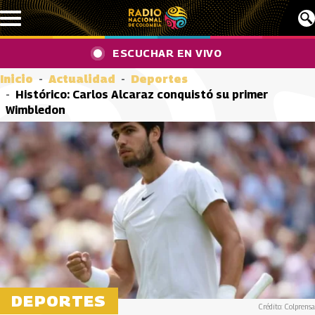
Pasar al contenido principal
ESCUCHAR EN VIVO
Inicio
Actualidad
Deportes
Histórico: Carlos Alcaraz conquistó su primer
Wimbledon
DEPORTES
Crédito: Colprensa