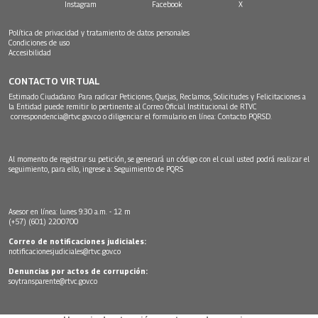
Instagram
Facebook
X
Política de privacidad y tratamiento de datos personales
Condiciones de uso
Accesibilidad
CONTACTO VIRTUAL
Estimado Ciudadano: Para radicar Peticiones, Quejas, Reclamos, Solicitudes y Felicitaciones a
la Entidad puede remitir lo pertinente al Correo Oficial Institucional de RTVC
correspondencia@rtvc.gov.co
o diligenciar el formulario en línea:
Contacto PQRSD.
Al momento de registrar su petición, se generará un código con el cual usted podrá realizar el
seguimiento, para ello, ingrese a:
Seguimiento de PQRS
Asesor en línea: lunes 9:30 a.m. - 12 m
(+57) (601) 2200700
Correo de notificaciones judiciales:
notificacionesjudiciales@rtvc.gov.co
Denuncias por actos de corrupción:
soytransparente@rtvc.gov.co