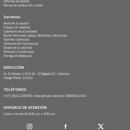
Informes de Gestión
Manual de producción y estilo
Servicios
Atención al usuario
Trabaja con nosotros
Calendario de actividades
Buzón Peticiones, Quejas, Reclamos y Denuncias
Trámites y Servicios
Directorio de Funcionarios
Estado de su solicitud
Términos y Condiciones
Entrega de Obsequios
DIRECCIÓN
Av. El Dorado Cr.45 # 26 - 33 Bogotá D.C. Colombia.
Código Postal: 111321
TELÉFONOS
(+57) (601) 2200700. Línea gratuita nacional: 018000123414
HORARIO DE ATENCIÓN
Lunes a viernes de 8:00 a.m. a 5:00 p.m.