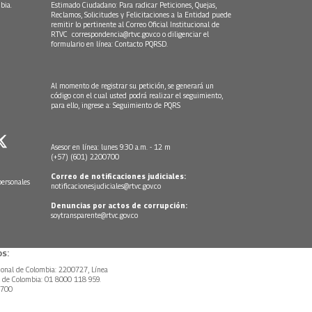
bia.
Estimado Ciudadano: Para radicar Peticiones, Quejas,
Reclamos, Solicitudes y Felicitaciones a la Entidad puede
remitir lo pertinente al Correo Oficial Institucional de
RTVC
correspondencia@rtvc.gov.co
o diligenciar el
formulario en línea:
Contacto PQRSD.
Al momento de registrar su petición, se generará un
código con el cual usted podrá realizar el seguimiento,
para ello, ingrese a:
Seguimiento de PQRS
Asesor en línea: lunes 9:30 a.m. - 12 m
(+57) (601) 2200700
Correo de notificaciones judiciales:
personales
notificacionesjudiciales@rtvc.gov.co
Denuncias por actos de corrupción:
soytransparente@rtvc.gov.co
s:
ional de Colombia: 2200727, Línea
l de Colombia: 01 8000 118 959.
0700