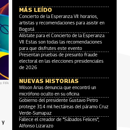
MÁS LEÍDO
Concierto de la Esperanza VII: horarios,
artistas y recomendaciones para asistir en
Bogotá
Alístate para el Concierto de la Esperanza
VII: Estas son todas las recomendaciones
para que disfrutes este evento
Presentan pruebas de presunto fraude
electoral en las elecciones presidenciales
de 2026
NUEVAS HISTORIAS
o: FIFA
Wilson Arias denuncia que encontró un
micrófono oculto en su oficina
Gobierno del presidente Gustavo Petro
protege 314 mil hectáreas del páramo Cruz
Verde-Sumapaz
Fallece el creador de "Sábados Felices",
 y
Alfonso Lizarazo