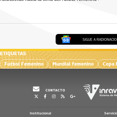
Artículos Player
SIGUE A RADIONACI
ETIQUETAS
Futbol Femenino
Mundial femenino
Copa 
CONTACTO
Institucional
Servici