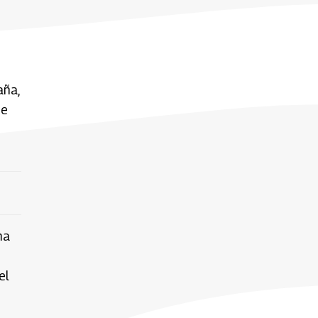
aña,
de
ma
el