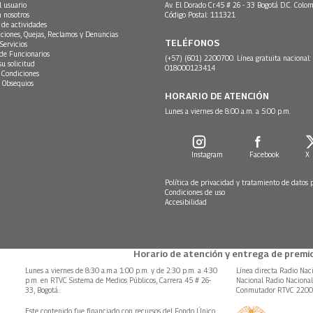
l usuario
Av. El Dorado Cr.45 # 26 - 33 Bogotá D.C. Colom
n nosotros
Código Postal: 111321
 de actividades
ciones, Quejas, Reclamos y Denuncias
TELÉFONOS
Servicios
 de Funcionarios
(+57) (601) 2200700. Línea gratuita nacional:
su solicitud
018000123414
 Condiciones
 Obsequios
HORARIO DE ATENCIÓN
Lunes a viernes de 8:00 a.m. a 5:00 p.m.
Instagram
Facebook
X
Política de privacidad y tratamiento de datos 
Condiciones de uso
Accesibilidad
Horario de atención y entrega de premio
Lunes a viernes de 8:30 a.m.a 1:00 p.m. y de 2:30 p.m. a 4:30
Línea directa Radio Nac
p.m. en RTVC Sistema de Medios Públicos, Carrera 45 # 26-
Nacional Radio Naciona
33, Bogotá.
Conmutador RTVC 220
Este contenido fue financiado con recursos del Fondo Único