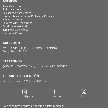
Servicios
Atención al usuario
Trabaja con nosotros
Calendario de actividades
Buzón Peticiones, Quejas, Reclamos y Denuncias
Trámites y Servicios
Directorio de Funcionarios
Estado de su solicitud
Términos y Condiciones
Entrega de Obsequios
DIRECCIÓN
Av. El Dorado Cr.45 # 26 - 33 Bogotá D.C. Colombia.
Código Postal: 111321
TELÉFONOS
(+57) (601) 2200700. Línea gratuita nacional: 018000123414
HORARIO DE ATENCIÓN
Lunes a viernes de 8:00 a.m. a 5:00 p.m.
Instagram
Facebook
X
Política de privacidad y tratamiento de datos personales