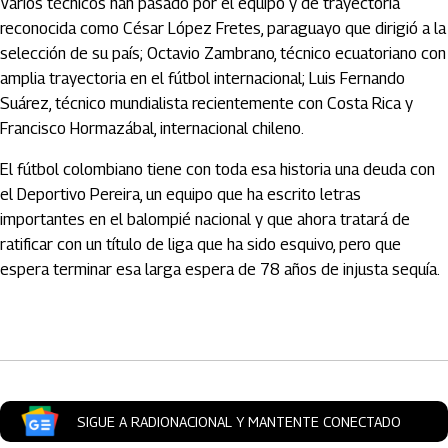
Varios técnicos han pasado por el equipo y de trayectoria
reconocida como César López Fretes, paraguayo que dirigió a la
selección de su país; Octavio Zambrano, técnico ecuatoriano con
amplia trayectoria en el fútbol internacional; Luis Fernando
Suárez, técnico mundialista recientemente con Costa Rica y
Francisco Hormazábal, internacional chileno.
El fútbol colombiano tiene con toda esa historia una deuda con
el Deportivo Pereira, un equipo que ha escrito letras
importantes en el balompié nacional y que ahora tratará de
ratificar con un título de liga que ha sido esquivo, pero que
espera terminar esa larga espera de 78 años de injusta sequía.
Artículos Player
SIGUE A RADIONACIONAL Y MANTENTE CONECTADO