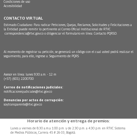
Condiciones de uso
Accesibilidad
CONTACTO VIRTUAL
Estimado Ciudadano: Para radicar Peticiones, Quejas, Reclamos, Solicitudes y Felicitaciones a
la Entidad puede remitir lo pertinente al Correo Oficial Institucional de RTVC
correspondencia@rtvc.gov.co
o diligenciar el formulario en línea:
Contacto PQRSD.
Al momento de registrar su petición, se generará un código con el cual usted podrá realizar el
seguimiento, para ello, ingrese a:
Seguimiento de PQRS
Asesor en línea: lunes 9:30 a.m. - 12 m
(+57) (601) 2200700
Correo de notificaciones judiciales:
notificacionesjudiciales@rtvc.gov.co
Denuncias por actos de corrupción:
soytransparente@rtvc.gov.co
Horario de atención y entrega de premios:
Lunes a viernes de 8:30 a.m.a 1:00 p.m. y de 2:30 p.m. a 4:30 p.m. en RTVC Sistema
de Medios Públicos, Carrera 45 # 26-33, Bogotá.