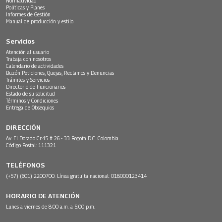
Normatividad
Políticas y Planes
Informes de Gestión
Manual de producción y estilo
Servicios
Atención al usuario
Trabaja con nosotros
Calendario de actividades
Buzón Peticiones, Quejas, Reclamos y Denuncias
Trámites y Servicios
Directorio de Funcionarios
Estado de su solicitud
Términos y Condiciones
Entrega de Obsequios
DIRECCIÓN
Av. El Dorado Cr.45 # 26 - 33 Bogotá D.C. Colombia.
Código Postal: 111321
TELÉFONOS
(+57) (601) 2200700. Línea gratuita nacional: 018000123414
HORARIO DE ATENCIÓN
Lunes a viernes de 8:00 a.m. a 5:00 p.m.