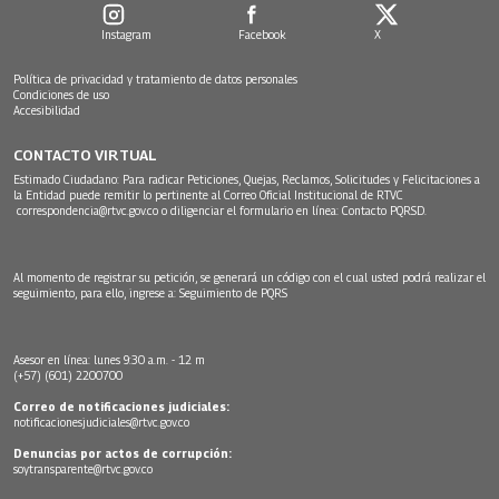
Instagram
Facebook
X
Política de privacidad y tratamiento de datos personales
Condiciones de uso
Accesibilidad
CONTACTO VIRTUAL
Estimado Ciudadano: Para radicar Peticiones, Quejas, Reclamos, Solicitudes y Felicitaciones a
la Entidad puede remitir lo pertinente al Correo Oficial Institucional de RTVC
correspondencia@rtvc.gov.co
o diligenciar el formulario en línea:
Contacto PQRSD.
Al momento de registrar su petición, se generará un código con el cual usted podrá realizar el
seguimiento, para ello, ingrese a:
Seguimiento de PQRS
Asesor en línea: lunes 9:30 a.m. - 12 m
(+57) (601) 2200700
Correo de notificaciones judiciales:
notificacionesjudiciales@rtvc.gov.co
Denuncias por actos de corrupción:
soytransparente@rtvc.gov.co