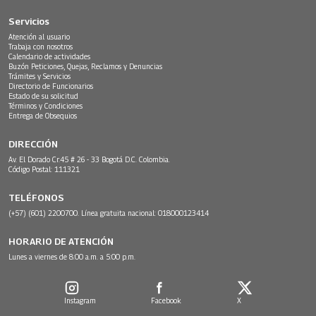
Servicios
Atención al usuario
Trabaja con nosotros
Calendario de actividades
Buzón Peticiones, Quejas, Reclamos y Denuncias
Trámites y Servicios
Directorio de Funcionarios
Estado de su solicitud
Términos y Condiciones
Entrega de Obsequios
DIRECCIÓN
Av. El Dorado Cr.45 # 26 - 33 Bogotá D.C. Colombia.
Código Postal: 111321
TELÉFONOS
(+57) (601) 2200700. Línea gratuita nacional: 018000123414
HORARIO DE ATENCIÓN
Lunes a viernes de 8:00 a.m. a 5:00 p.m.
Instagram
Facebook
X