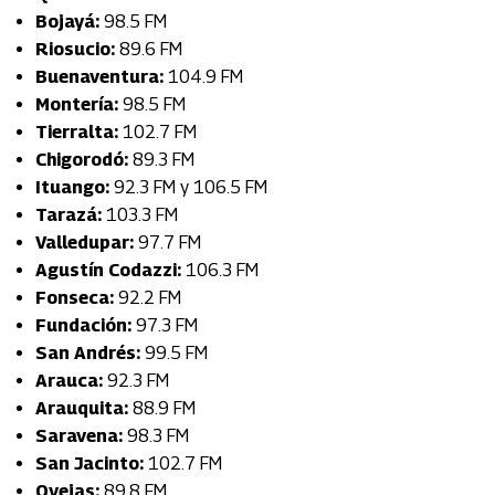
Bojayá:
98.5 FM
Riosucio:
89.6 FM
Buenaventura:
104.9 FM
Montería:
98.5 FM
Tierralta:
102.7 FM
Chigorodó:
89.3 FM
Ituango:
92.3 FM y 106.5 FM
Tarazá:
103.3 FM
Valledupar:
97.7 FM
Agustín Codazzi:
106.3 FM
Fonseca:
92.2 FM
Fundación:
97.3 FM
San Andrés:
99.5 FM
Arauca:
92.3 FM
Arauquita:
88.9 FM
Saravena:
98.3 FM
San Jacinto:
102.7 FM
Ovejas:
89.8 FM