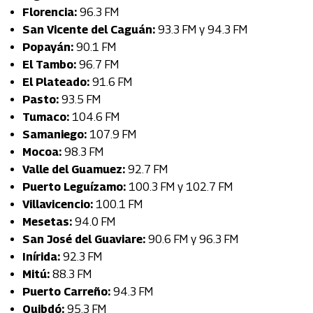
Florencia:
96.3 FM
San Vicente del Caguán:
93.3 FM y 94.3 FM
Popayán:
90.1 FM
El Tambo:
96.7 FM
El Plateado:
91.6 FM
Pasto:
93.5 FM
Tumaco:
104.6 FM
Samaniego:
107.9 FM
Mocoa:
98.3 FM
Valle del Guamuez:
92.7 FM
Puerto Leguízamo:
100.3 FM y 102.7 FM
Villavicencio:
100.1 FM
Mesetas:
94.0 FM
San José del Guaviare:
90.6 FM y 96.3 FM
Inírida:
92.3 FM
Mitú:
88.3 FM
Puerto Carreño:
94.3 FM
Quibdó:
95.3 FM