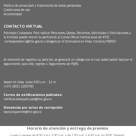
Política de privacidad y tratamiento de datos personales
Condiciones de uso
Accesibilidad
CONTACTO VIRTUAL
Estimado Ciudadano: Para radicar Peticiones, Quejas, Reclamos, Solicitudes y Felicitaciones a
la Entidad puede remitir lo pertinente al Correo Oficial Institucional de RTVC
correspondencia@rtvc.gov.co
o diligenciar el formulario en línea:
Contacto PQRSD.
Al momento de registrar su petición, se generará un código con el cual usted podrá realizar el
seguimiento, para ello, ingrese a:
Seguimiento de PQRS
Asesor en línea: lunes 9:30 a.m. - 12 m
(+57) (601) 2200700
Correo de notificaciones judiciales:
notificacionesjudiciales@rtvc.gov.co
Denuncias por actos de corrupción:
soytransparente@rtvc.gov.co
Horario de atención y entrega de premios:
Lunes a viernes de 8:30 a.m.a 1:00 p.m. y de 2:30 p.m. a 4:30 p.m. en RTVC Sistema