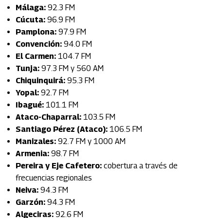
Málaga:
92.3 FM
Cúcuta:
96.9 FM
Pamplona:
97.9 FM
Convención:
94.0 FM
El Carmen:
104.7 FM
Tunja:
97.3 FM y 560 AM
Chiquinquirá:
95.3 FM
Yopal:
92.7 FM
Ibagué:
101.1 FM
Ataco-Chaparral:
103.5 FM
Santiago Pérez (Ataco):
106.5 FM
Manizales:
92.7 FM y 1000 AM
Armenia:
98.7 FM
Pereira y Eje Cafetero:
cobertura a través de
frecuencias regionales
Neiva:
94.3 FM
Garzón:
94.3 FM
Algeciras:
92.6 FM