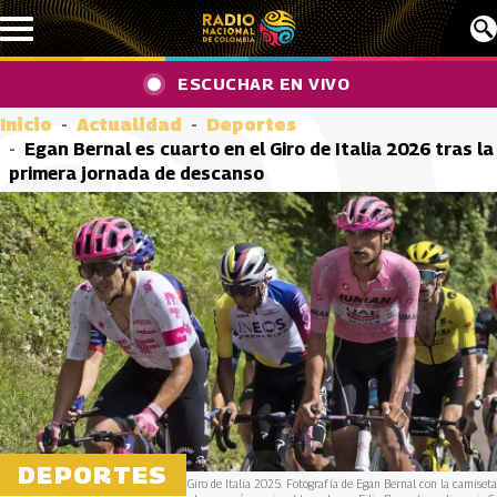
Pasar al contenido principal
ESCUCHAR EN VIVO
Inicio
Actualidad
Deportes
Egan Bernal es cuarto en el Giro de Italia 2026 tras la
primera jornada de descanso
DEPORTES
Giro de Italia 2025. Fotografía de Egan Bernal con la camiseta