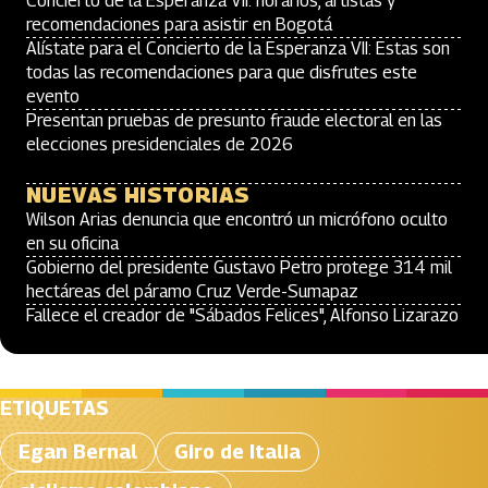
Concierto de la Esperanza VII: horarios, artistas y
recomendaciones para asistir en Bogotá
Alístate para el Concierto de la Esperanza VII: Estas son
todas las recomendaciones para que disfrutes este
evento
Presentan pruebas de presunto fraude electoral en las
elecciones presidenciales de 2026
NUEVAS HISTORIAS
Wilson Arias denuncia que encontró un micrófono oculto
en su oficina
Gobierno del presidente Gustavo Petro protege 314 mil
hectáreas del páramo Cruz Verde-Sumapaz
Fallece el creador de "Sábados Felices", Alfonso Lizarazo
ETIQUETAS
Egan Bernal
Giro de Italia