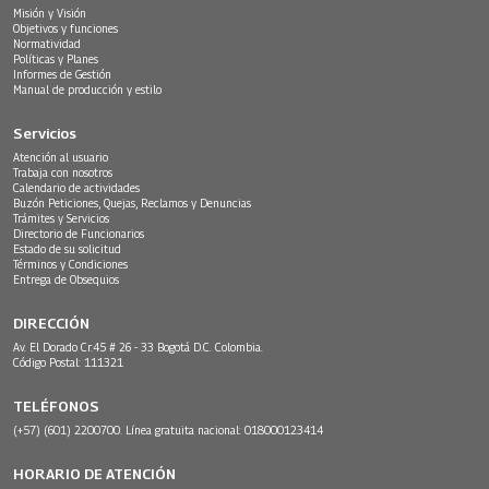
Misión y Visión
Objetivos y funciones
Normatividad
Políticas y Planes
Informes de Gestión
Manual de producción y estilo
Servicios
Atención al usuario
Trabaja con nosotros
Calendario de actividades
Buzón Peticiones, Quejas, Reclamos y Denuncias
Trámites y Servicios
Directorio de Funcionarios
Estado de su solicitud
Términos y Condiciones
Entrega de Obsequios
DIRECCIÓN
Av. El Dorado Cr.45 # 26 - 33 Bogotá D.C. Colombia.
Código Postal: 111321
TELÉFONOS
(+57) (601) 2200700. Línea gratuita nacional: 018000123414
HORARIO DE ATENCIÓN