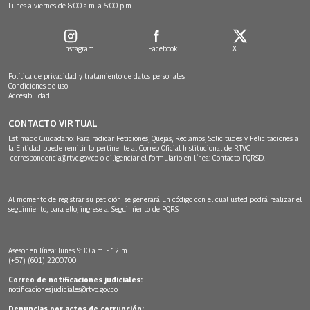
Lunes a viernes de 8:00 a.m. a 5:00 p.m.
Instagram
Facebook
X
Política de privacidad y tratamiento de datos personales
Condiciones de uso
Accesibilidad
CONTACTO VIRTUAL
Estimado Ciudadano: Para radicar Peticiones, Quejas, Reclamos, Solicitudes y Felicitaciones a
la Entidad puede remitir lo pertinente al Correo Oficial Institucional de RTVC
correspondencia@rtvc.gov.co
o diligenciar el formulario en línea:
Contacto PQRSD.
Al momento de registrar su petición, se generará un código con el cual usted podrá realizar el
seguimiento, para ello, ingrese a:
Seguimiento de PQRS
Asesor en línea: lunes 9:30 a.m. - 12 m
(+57) (601) 2200700
Correo de notificaciones judiciales:
notificacionesjudiciales@rtvc.gov.co
Denuncias por actos de corrupción: