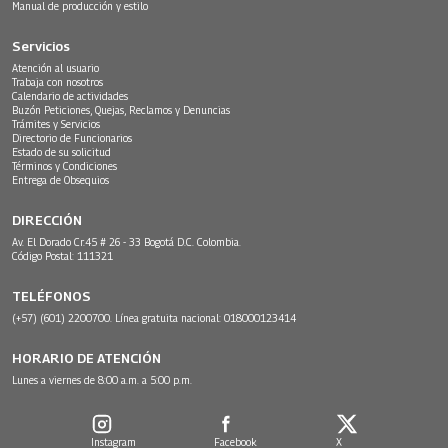
Manual de producción y estilo
Servicios
Atención al usuario
Trabaja con nosotros
Calendario de actividades
Buzón Peticiones, Quejas, Reclamos y Denuncias
Trámites y Servicios
Directorio de Funcionarios
Estado de su solicitud
Términos y Condiciones
Entrega de Obsequios
DIRECCIÓN
Av. El Dorado Cr.45 # 26 - 33 Bogotá D.C. Colombia.
Código Postal: 111321
TELÉFONOS
(+57) (601) 2200700. Línea gratuita nacional: 018000123414
HORARIO DE ATENCIÓN
Lunes a viernes de 8:00 a.m. a 5:00 p.m.
Instagram
Facebook
X