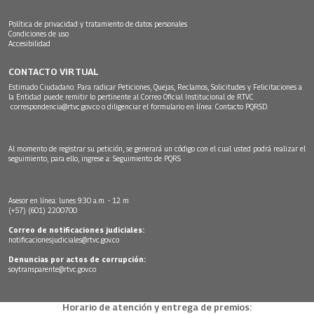
Política de privacidad y tratamiento de datos personales
Condiciones de uso
Accesibilidad
CONTACTO VIRTUAL
Estimado Ciudadano: Para radicar Peticiones, Quejas, Reclamos, Solicitudes y Felicitaciones a
la Entidad puede remitir lo pertinente al Correo Oficial Institucional de RTVC
correspondencia@rtvc.gov.co
o diligenciar el formulario en línea:
Contacto PQRSD.
Al momento de registrar su petición, se generará un código con el cual usted podrá realizar el
seguimiento, para ello, ingrese a:
Seguimiento de PQRS
Asesor en línea: lunes 9:30 a.m. - 12 m
(+57) (601) 2200700
Correo de notificaciones judiciales:
notificacionesjudiciales@rtvc.gov.co
Denuncias por actos de corrupción:
soytransparente@rtvc.gov.co
Horario de atención y entrega de premios: