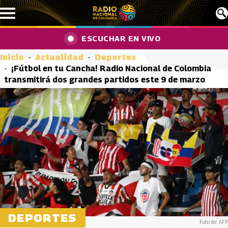
Pasar al contenido principal
ESCUCHAR EN VIVO
Inicio
Actualidad
Deportes
¡Fútbol en tu Cancha! Radio Nacional de Colombia
transmitirá dos grandes partidos este 9 de marzo
DEPORTES
Foto de: AFP