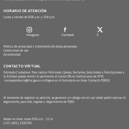
HORARIO DE ATENCIÓN
Lunes a viernes de 8:00 a.m. a 5:00 p.m.
Instagram
Facebook
X
Política de privacidad y tratamiento de datos personales
Condiciones de uso
Accesibilidad
CONTACTO VIRTUAL
Estimado Ciudadano: Para radicar Peticiones, Quejas, Reclamos, Solicitudes y Felicitaciones a
la Entidad puede remitir lo pertinente al Correo Oficial Institucional de RTVC
correspondencia@rtvc.gov.co
o diligenciar el formulario en línea:
Contacto PQRSD.
Al momento de registrar su petición, se generará un código con el cual usted podrá realizar el
seguimiento, para ello, ingrese a:
Seguimiento de PQRS
Asesor en línea: lunes 9:30 a.m. - 12 m
(+57) (601) 2200700