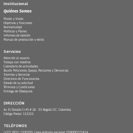
Institucional
Quiénes Somos
Misión y Visión
Objetivos y funciones
Normatividad
Políticas y Planes
Informes de Gestión
Manual de producción y estilo
Servicios
Atención al usuario
Trabaja con nosotros
Calendario de actividades
Buzón Peticiones, Quejas, Reclamos y Denuncias
Trámites y Servicios
Directorio de Funcionarios
Estado de su solicitud
Términos y Condiciones
Entrega de Obsequios
DIRECCIÓN
Av. El Dorado Cr.45 # 26 - 33 Bogotá D.C. Colombia.
Código Postal: 111321
TELÉFONOS
(+57) (601) 2200700. Línea gratuita nacional: 018000123414