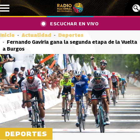
Pasar al contenido principal
ESCUCHAR EN VIVO
Inicio
Actualidad
Deportes
Fernando Gaviria gana la segunda etapa de la Vuelta
a Burgos
DEPORTES