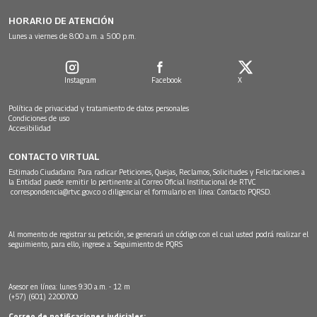
HORARIO DE ATENCIÓN
Lunes a viernes de 8:00 a.m. a 5:00 p.m.
Instagram
Facebook
X
Política de privacidad y tratamiento de datos personales
Condiciones de uso
Accesibilidad
CONTACTO VIRTUAL
Estimado Ciudadano: Para radicar Peticiones, Quejas, Reclamos, Solicitudes y Felicitaciones a
la Entidad puede remitir lo pertinente al Correo Oficial Institucional de RTVC
correspondencia@rtvc.gov.co
o diligenciar el formulario en línea:
Contacto PQRSD.
Al momento de registrar su petición, se generará un código con el cual usted podrá realizar el
seguimiento, para ello, ingrese a:
Seguimiento de PQRS
Asesor en línea: lunes 9:30 a.m. - 12 m
(+57) (601) 2200700
Correo de notificaciones judiciales: