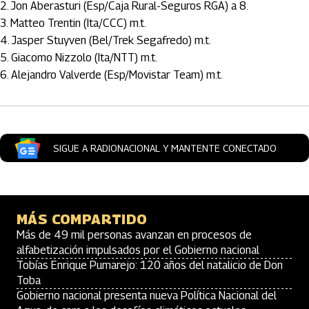
2. Jon Aberasturi (Esp/Caja Rural-Seguros RGA) a 8.
3. Matteo Trentin (Ita/CCC) m.t.
4. Jasper Stuyven (Bel/Trek Segafredo) m.t.
5. Giacomo Nizzolo (Ita/NTT) m.t.
6. Alejandro Valverde (Esp/Movistar Team) m.t.
SIGUE A RADIONACIONAL Y MANTENTE CONECTADO
MÁS COMPARTIDO
Más de 49 mil personas avanzan en procesos de
alfabetización impulsados por el Gobierno nacional
Tobías Enrique Pumarejo: 120 años del natalicio de Don
Toba
Gobierno nacional presenta nueva Política Nacional del