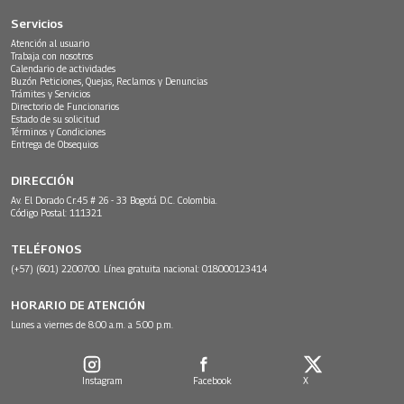
Servicios
Atención al usuario
Trabaja con nosotros
Calendario de actividades
Buzón Peticiones, Quejas, Reclamos y Denuncias
Trámites y Servicios
Directorio de Funcionarios
Estado de su solicitud
Términos y Condiciones
Entrega de Obsequios
DIRECCIÓN
Av. El Dorado Cr.45 # 26 - 33 Bogotá D.C. Colombia.
Código Postal: 111321
TELÉFONOS
(+57) (601) 2200700. Línea gratuita nacional: 018000123414
HORARIO DE ATENCIÓN
Lunes a viernes de 8:00 a.m. a 5:00 p.m.
Instagram
Facebook
X