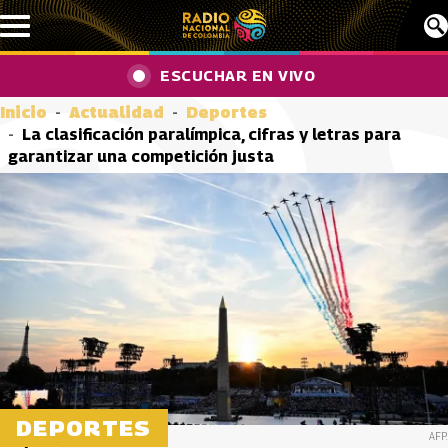
Pasar al contenido principal
ESCUCHAR EN VIVO
Inicio
Actualidad
Deportes
La clasificación paralímpica, cifras y letras para
garantizar una competición justa
DEPORTES
AFP.