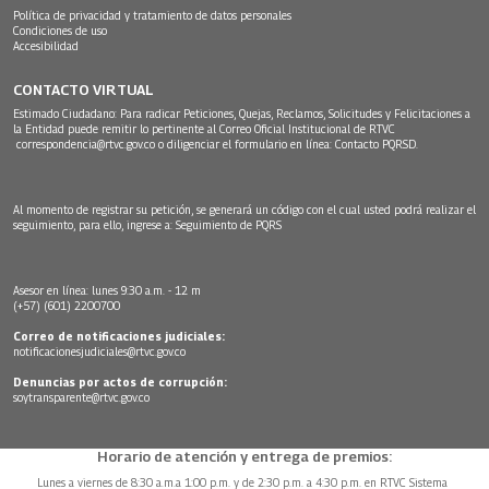
Política de privacidad y tratamiento de datos personales
Condiciones de uso
Accesibilidad
CONTACTO VIRTUAL
Estimado Ciudadano: Para radicar Peticiones, Quejas, Reclamos, Solicitudes y Felicitaciones a
la Entidad puede remitir lo pertinente al Correo Oficial Institucional de RTVC
correspondencia@rtvc.gov.co
o diligenciar el formulario en línea:
Contacto PQRSD.
Al momento de registrar su petición, se generará un código con el cual usted podrá realizar el
seguimiento, para ello, ingrese a:
Seguimiento de PQRS
Asesor en línea: lunes 9:30 a.m. - 12 m
(+57) (601) 2200700
Correo de notificaciones judiciales:
notificacionesjudiciales@rtvc.gov.co
Denuncias por actos de corrupción:
soytransparente@rtvc.gov.co
Horario de atención y entrega de premios:
Lunes a viernes de 8:30 a.m.a 1:00 p.m. y de 2:30 p.m. a 4:30 p.m. en RTVC Sistema