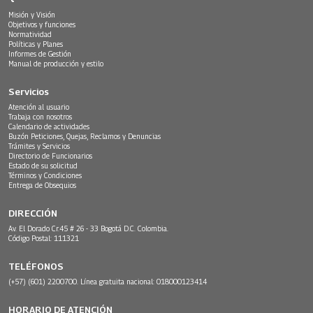
Misión y Visión
Objetivos y funciones
Normatividad
Políticas y Planes
Informes de Gestión
Manual de producción y estilo
Servicios
Atención al usuario
Trabaja con nosotros
Calendario de actividades
Buzón Peticiones, Quejas, Reclamos y Denuncias
Trámites y Servicios
Directorio de Funcionarios
Estado de su solicitud
Términos y Condiciones
Entrega de Obsequios
DIRECCIÓN
Av. El Dorado Cr.45 # 26 - 33 Bogotá D.C. Colombia.
Código Postal: 111321
TELÉFONOS
(+57) (601) 2200700. Línea gratuita nacional: 018000123414
HORARIO DE ATENCIÓN