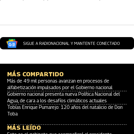
Artículos Player
SIGUE A RADIONACIONAL Y MANTENTE CONECTADO
MÁS COMPARTIDO
Más de 49 mil personas avanzan en procesos de
alfabetización impulsados por el Gobierno nacional
Gobierno nacional presenta nueva Política Nacional del
Agua, de cara a los desafíos climáticos actuales
Tobías Enrique Pumarejo: 120 años del natalicio de Don
Toba
MÁS LEÍDO