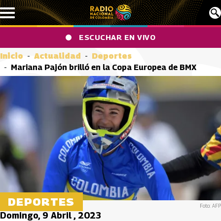
Pasar al contenido principal
ESCUCHAR EN VIVO
Inicio
Actualidad
Deportes
Mariana Pajón brilló en la Copa Europea de BMX
DEPORTES
Foto: AFP
Domingo, 9 Abril , 2023