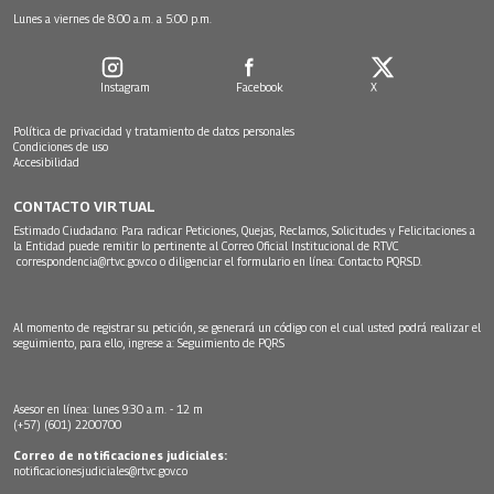
Lunes a viernes de 8:00 a.m. a 5:00 p.m.
Instagram
Facebook
X
Política de privacidad y tratamiento de datos personales
Condiciones de uso
Accesibilidad
CONTACTO VIRTUAL
Estimado Ciudadano: Para radicar Peticiones, Quejas, Reclamos, Solicitudes y Felicitaciones a
la Entidad puede remitir lo pertinente al Correo Oficial Institucional de RTVC
correspondencia@rtvc.gov.co
o diligenciar el formulario en línea:
Contacto PQRSD.
Al momento de registrar su petición, se generará un código con el cual usted podrá realizar el
seguimiento, para ello, ingrese a:
Seguimiento de PQRS
Asesor en línea: lunes 9:30 a.m. - 12 m
(+57) (601) 2200700
Correo de notificaciones judiciales:
notificacionesjudiciales@rtvc.gov.co