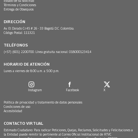
Estado de su solicitud
Términos y Condiciones
Entrega de Obsequios
DIRECCIÓN
Av. El Dorado Cr.45 # 26 - 33 Bogotá D.C. Colombia.
Código Postal: 111321
TELÉFONOS
(+57) (601) 2200700. Línea gratuita nacional: 018000123414
HORARIO DE ATENCIÓN
Lunes a viernes de 8:00 a.m. a 5:00 p.m.
Instagram
Facebook
X
Política de privacidad y tratamiento de datos personales
Condiciones de uso
Accesibilidad
CONTACTO VIRTUAL
Estimado Ciudadano: Para radicar Peticiones, Quejas, Reclamos, Solicitudes y Felicitaciones a
la Entidad puede remitir lo pertinente al Correo Oficial Institucional de RTVC