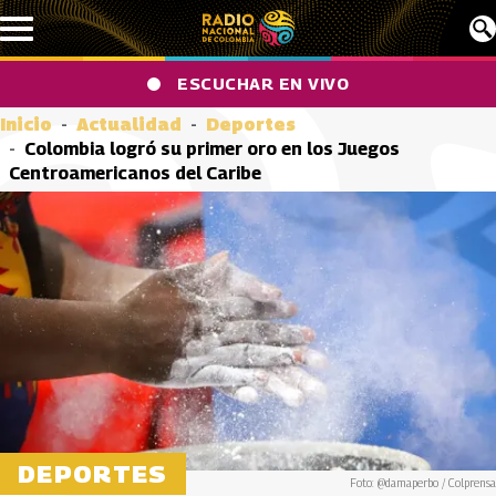
Pasar al contenido principal
ESCUCHAR EN VIVO
Inicio
Actualidad
Deportes
Colombia logró su primer oro en los Juegos
Centroamericanos del Caribe
DEPORTES
Foto: @damaperbo / Colprensa