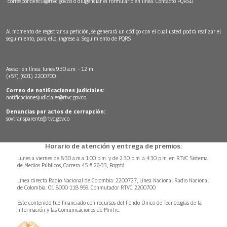
correspondencia@rtvc.gov.co
o diligenciar el formulario en línea:
Contacto PQRSD.
Al momento de registrar su petición, se generará un código con el cual usted podrá realizar el
seguimiento, para ello, ingrese a:
Seguimiento de PQRS
Asesor en línea: lunes 9:30 a.m. - 12 m
(+57) (601) 2200700
Correo de notificaciones judiciales:
notificacionesjudiciales@rtvc.gov.co
Denuncias por actos de corrupción:
soytransparente@rtvc.gov.co
Horario de atención y entrega de premios:
Lunes a viernes de 8:30 a.m.a 1:00 p.m. y de 2:30 p.m. a 4:30 p.m. en RTVC Sistema
de Medios Públicos, Carrera 45 # 26-33, Bogotá.
Línea directa Radio Nacional de Colombia: 2200727, Línea Nacional Radio Nacional
de Colombia: 01 8000 118 959. Conmutador RTVC 2200700
Este contenido fue financiado con recursos del Fondo Único de Tecnologías de la
Información y las Comunicaciones de MinTic.