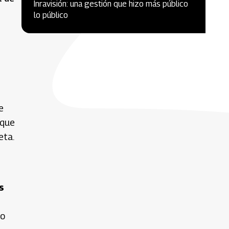
Inravisión: una gestión que hizo más público
lo público
e
 que
eta.
s
po