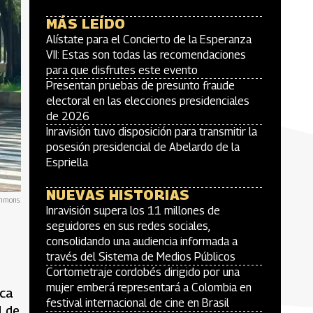
MÁS LEÍDO
Alístate para el Concierto de la Esperanza
VII: Estas son todas las recomendaciones
para que disfrutes este evento
Presentan pruebas de presunto fraude
electoral en las elecciones presidenciales
de 2026
Inravisión tuvo disposición para transmitir la
posesión presidencial de Abelardo de la
Espriella
NUEVAS HISTORIAS
ommons.
Inravisión supera los 11 millones de
seguidores en sus redes sociales,
consolidando una audiencia informada a
través del Sistema de Medios Públicos
Cortometraje cordobés dirigido por una
mujer emberá representará a Colombia en
ica
festival internacional de cine en Brasil
l de