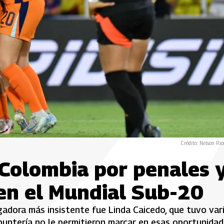
Crédito: Nelson Rio
 Colombia por penales 
 en el Mundial Sub-20
ugadora más insistente fue Linda Caicedo, que tuvo var
 puntería no le permitieron marcar en esas oportunidad