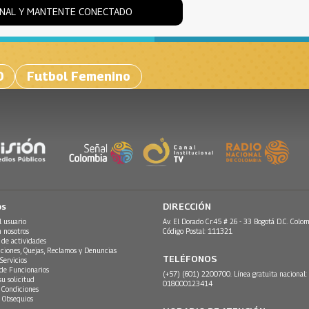
ONAL Y MANTENTE CONECTADO
0
Futbol Femenino
os
DIRECCIÓN
l usuario
Av. El Dorado Cr.45 # 26 - 33 Bogotá D.C. Colom
n nosotros
Código Postal: 111321
 de actividades
ciones, Quejas, Reclamos y Denuncias
TELÉFONOS
Servicios
 de Funcionarios
(+57) (601) 2200700. Línea gratuita nacional:
su solicitud
018000123414
 Condiciones
 Obsequios