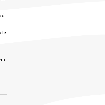
acó
 le
ero