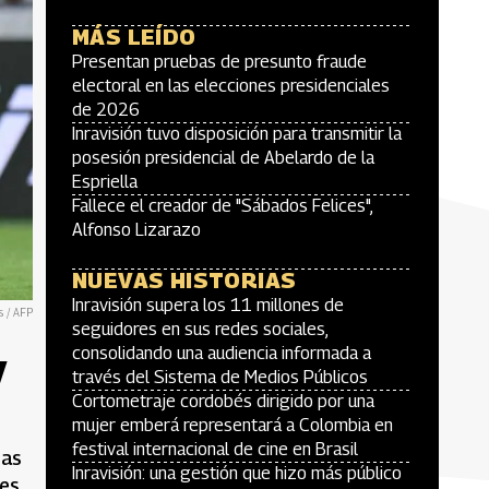
MÁS LEÍDO
Presentan pruebas de presunto fraude
electoral en las elecciones presidenciales
de 2026
Inravisión tuvo disposición para transmitir la
posesión presidencial de Abelardo de la
Espriella
Fallece el creador de "Sábados Felices",
Alfonso Lizarazo
NUEVAS HISTORIAS
Inravisión supera los 11 millones de
s / AFP
seguidores en sus redes sociales,
y
consolidando una audiencia informada a
través del Sistema de Medios Públicos
Cortometraje cordobés dirigido por una
mujer emberá representará a Colombia en
festival internacional de cine en Brasil
ias
Inravisión: una gestión que hizo más público
es.