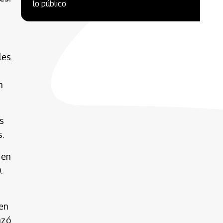
lo público
es.
n
s
.
 en
.
 en
nzó