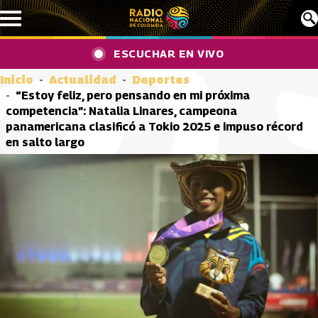
Pasar al contenido principal
ESCUCHAR EN VIVO
Inicio
Actualidad
Deportes
“Estoy feliz, pero pensando en mi próxima
competencia”: Natalia Linares, campeona
panamericana clasificó a Tokio 2025 e impuso récord
en salto largo