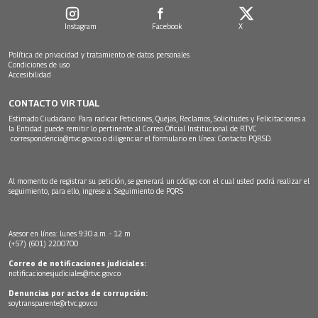
Instagram
Facebook
X
Política de privacidad y tratamiento de datos personales
Condiciones de uso
Accesibilidad
CONTACTO VIRTUAL
Estimado Ciudadano: Para radicar Peticiones, Quejas, Reclamos, Solicitudes y Felicitaciones a
la Entidad puede remitir lo pertinente al Correo Oficial Institucional de RTVC
correspondencia@rtvc.gov.co
o diligenciar el formulario en línea:
Contacto PQRSD.
Al momento de registrar su petición, se generará un código con el cual usted podrá realizar el
seguimiento, para ello, ingrese a:
Seguimiento de PQRS
Asesor en línea: lunes 9:30 a.m. - 12 m
(+57) (601) 2200700
Correo de notificaciones judiciales:
notificacionesjudiciales@rtvc.gov.co
Denuncias por actos de corrupción:
soytransparente@rtvc.gov.co