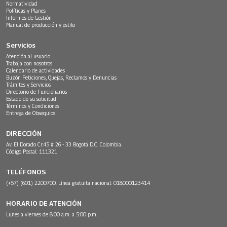
Normatividad
Políticas y Planes
Informes de Gestión
Manual de producción y estilo
Servicios
Atención al usuario
Trabaja con nosotros
Calendario de actividades
Buzón Peticiones, Quejas, Reclamos y Denuncias
Trámites y Servicios
Directorio de Funcionarios
Estado de su solicitud
Términos y Condiciones
Entrega de Obsequios
DIRECCIÓN
Av. El Dorado Cr.45 # 26 - 33 Bogotá D.C. Colombia.
Código Postal: 111321
TELÉFONOS
(+57) (601) 2200700. Línea gratuita nacional: 018000123414
HORARIO DE ATENCIÓN
Lunes a viernes de 8:00 a.m. a 5:00 p.m.