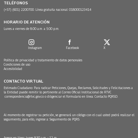
TELÉFONOS
(+57) (601) 2200700. Línea gratuita nacional: 018000123414
HORARIO DE ATENCIÓN
Lunes a viernes de 8:00 a.m. a 5:00 p.m.
Instagram
Facebook
X
Política de privacidad y tratamiento de datos personales
Condiciones de uso
Accesibilidad
CONTACTO VIRTUAL
Estimado Ciudadano: Para radicar Peticiones, Quejas, Reclamos, Solicitudes y Felicitaciones a
la Entidad puede remitir lo pertinente al Correo Oficial Institucional de RTVC
correspondencia@rtvc.gov.co
o diligenciar el formulario en línea:
Contacto PQRSD.
Al momento de registrar su petición, se generará un código con el cual usted podrá realizar el
seguimiento, para ello, ingrese a:
Seguimiento de PQRS
Asesor en línea: lunes 9:30 a.m. - 12 m