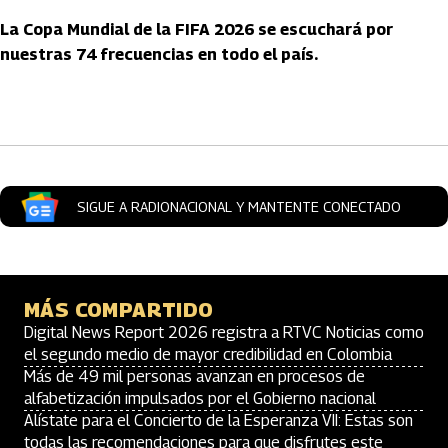
La Copa Mundial de la FIFA 2026 se escuchará por
nuestras 74 frecuencias en todo el país.
Artículos Player
SIGUE A RADIONACIONAL Y MANTENTE CONECTADO
MÁS COMPARTIDO
Digital News Report 2026 registra a RTVC Noticias como
el segundo medio de mayor credibilidad en Colombia
Más de 49 mil personas avanzan en procesos de
alfabetización impulsados por el Gobierno nacional
Alístate para el Concierto de la Esperanza VII: Estas son
todas las recomendaciones para que disfrutes este