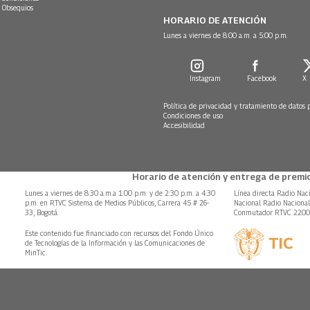
 Obsequios
HORARIO DE ATENCIÓN
Lunes a viernes de 8:00 a.m. a 5:00 p.m.
Instagram
Facebook
X
Política de privacidad y tratamiento de datos 
Condiciones de uso
Accesibilidad
Horario de atención y entrega de premio
Lunes a viernes de 8:30 a.m.a 1:00 p.m. y de 2:30 p.m. a 4:30
Línea directa Radio Nac
p.m. en RTVC Sistema de Medios Públicos, Carrera 45 # 26-
Nacional Radio Naciona
33, Bogotá.
Conmutador RTVC 220
Este contenido fue financiado con recursos del Fondo Único
de Tecnologías de la Información y las Comunicaciones de
MinTic.