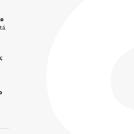
lo
tá.
;
o