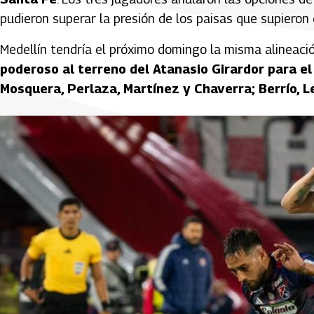
pudieron superar la presión de los paisas que supieron
Medellín tendría el próximo domingo la misma alineaci
poderoso al terreno del Atanasio Girardor para el 
Mosquera, Perlaza, Martínez y Chaverra; Berrío, L