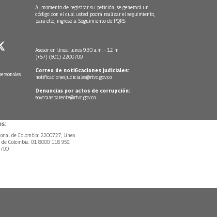
Al momento de registrar su petición, se generará un
código con el cual usted podrá realizar el seguimiento,
para ello, ingrese a:
Seguimiento de PQRS
Asesor en línea: lunes 9:30 a.m. - 12 m
(+57) (601) 2200700
Correo de notificaciones judiciales:
personales
notificacionesjudiciales@rtvc.gov.co
Denuncias por actos de corrupción:
soytransparente@rtvc.gov.co
s:
ional de Colombia: 2200727, Línea
l de Colombia: 01 8000 118 959.
0700