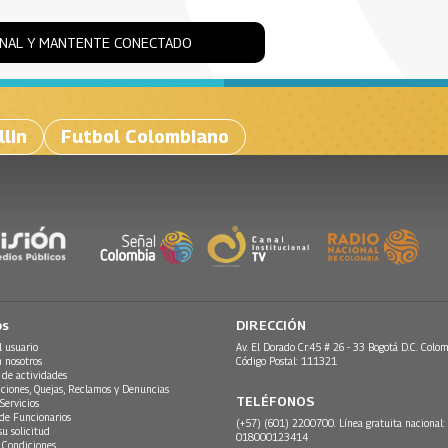
ONAL Y MANTENTE CONECTADO
lin
Futbol Colombiano
os
DIRECCIÓN
l usuario
Av. El Dorado Cr.45 # 26 - 33 Bogotá D.C. Colom
n nosotros
Código Postal: 111321
 de actividades
ciones, Quejas, Reclamos y Denuncias
TELÉFONOS
Servicios
 de Funcionarios
(+57) (601) 2200700. Línea gratuita nacional:
su solicitud
018000123414
 Condiciones