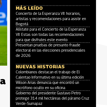
MÁS LEÍDO
Concierto de la Esperanza VII: horarios,
artistas y recomendaciones para asistir en
Bogotá
Alístate para el Concierto de la Esperanza
VII: Estas son todas las recomendaciones
para que disfrutes este evento
Presentan pruebas de presunto fraude
electoral en las elecciones presidenciales
de 2026
NUEVAS HISTORIAS
Colombianos destacan el trabajo de El
ta
Calentao Informativo en su última edición
Wilson Arias denuncia que encontró un
micrófono oculto en su oficina
Gobierno del presidente Gustavo Petro
protege 314 mil hectáreas del páramo Cruz
Verde-Sumapaz