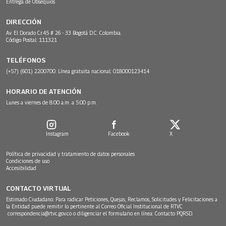
Entrega de Obsequios
DIRECCIÓN
Av. El Dorado Cr.45 # 26 - 33 Bogotá D.C. Colombia.
Código Postal: 111321
TELÉFONOS
(+57) (601) 2200700. Línea gratuita nacional: 018000123414
HORARIO DE ATENCIÓN
Lunes a viernes de 8:00 a.m. a 5:00 p.m.
Instagram
Facebook
X
Política de privacidad y tratamiento de datos personales
Condiciones de uso
Accesibilidad
CONTACTO VIRTUAL
Estimado Ciudadano: Para radicar Peticiones, Quejas, Reclamos, Solicitudes y Felicitaciones a
la Entidad puede remitir lo pertinente al Correo Oficial Institucional de RTVC
correspondencia@rtvc.gov.co
o diligenciar el formulario en línea:
Contacto PQRSD.