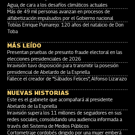
Agua, de cara a los desafíos climáticos actuales
Más de 49 mil personas avanzan en procesos de
alfabetización impulsados por el Gobierno nacional
Tobías Enrique Pumarejo: 120 años del natalicio de Don
Toba
MÁS LEÍDO
Presentan pruebas de presunto fraude electoral en las
elecciones presidenciales de 2026
Inravisión tuvo disposición para transmitir la posesión
presidencial de Abelardo de la Espriella
Fallece el creador de "Sábados Felices", Alfonso Lizarazo
NUEVAS HISTORIAS
Este es el gabinete que acompañará al presidente
Abelardo de la Espriella
Inravisión supera los 11 millones de seguidores en sus
redes sociales, consolidando una audiencia informada a
través del Sistema de Medios Públicos
Cortometraje cordobés dirigido por una mujer emberá