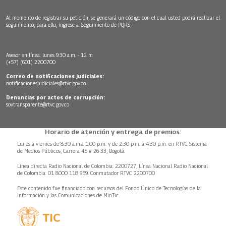
Al momento de registrar su petición, se generará un código con el cual usted podrá realizar el
seguimiento, para ello, ingrese a:
Seguimiento de PQRS
Asesor en línea: lunes 9:30 a.m. - 12 m
(+57) (601) 2200700
Correo de notificaciones judiciales:
notificacionesjudiciales@rtvc.gov.co
Denuncias por actos de corrupción:
soytransparente@rtvc.gov.co
Horario de atención y entrega de premios:
Lunes a viernes de 8:30 a.m.a 1:00 p.m. y de 2:30 p.m. a 4:30 p.m. en RTVC Sistema
de Medios Públicos, Carrera 45 # 26-33, Bogotá.
Línea directa Radio Nacional de Colombia: 2200727, Línea Nacional Radio Nacional
de Colombia: 01 8000 118 959. Conmutador RTVC 2200700
Este contenido fue financiado con recursos del Fondo Único de Tecnologías de la
Información y las Comunicaciones de MinTic.