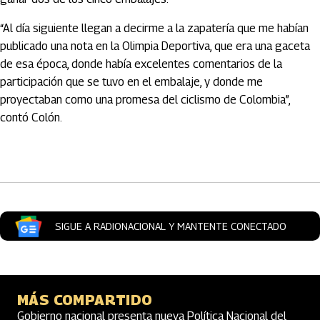
“Al día siguiente llegan a decirme a la zapatería que me habían
publicado una nota en la Olimpia Deportiva, que era una gaceta
de esa época, donde había excelentes comentarios de la
participación que se tuvo en el embalaje, y donde me
proyectaban como una promesa del ciclismo de Colombia”,
contó Colón.
Artículos Player
SIGUE A RADIONACIONAL Y MANTENTE CONECTADO
MÁS COMPARTIDO
Gobierno nacional presenta nueva Política Nacional del