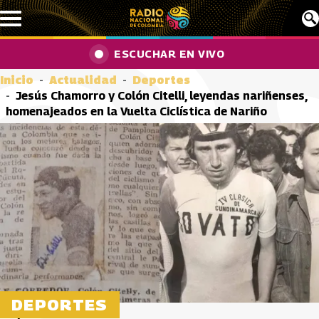
Pasar al contenido principal
ESCUCHAR EN VIVO
Inicio
Actualidad
Deportes
Jesús Chamorro y Colón Citelli, leyendas nariñenses,
homenajeados en la Vuelta Ciclística de Nariño
DEPORTES