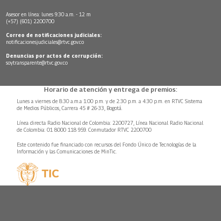
Asesor en línea: lunes 9:30 a.m. - 12 m
(+57) (601) 2200700
Correo de notificaciones judiciales:
notificacionesjudiciales@rtvc.gov.co
Denuncias por actos de corrupción:
soytransparente@rtvc.gov.co
Horario de atención y entrega de premios:
Lunes a viernes de 8:30 a.m.a 1:00 p.m. y de 2:30 p.m. a 4:30 p.m. en RTVC Sistema
de Medios Públicos, Carrera 45 # 26-33, Bogotá.
Línea directa Radio Nacional de Colombia: 2200727, Línea Nacional Radio Nacional
de Colombia: 01 8000 118 959. Conmutador RTVC 2200700
Este contenido fue financiado con recursos del Fondo Único de Tecnologías de la
Información y las Comunicaciones de MinTic.