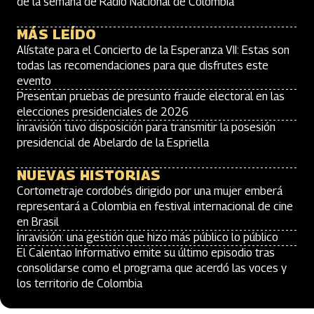
de la semana de Radio Nacional de Colombia
MÁS LEÍDO
Alístate para el Concierto de la Esperanza VII: Estas son
todas las recomendaciones para que disfrutes este
evento
Presentan pruebas de presunto fraude electoral en las
elecciones presidenciales de 2026
Inravisión tuvo disposición para transmitir la posesión
presidencial de Abelardo de la Espriella
NUEVAS HISTORIAS
Cortometraje cordobés dirigido por una mujer emberá
representará a Colombia en festival internacional de cine
en Brasil
Inravisión: una gestión que hizo más público lo público
El Calentao Informativo emite su último episodio tras
consolidarse como el programa que acerdó las voces y
los territorio de Colombia