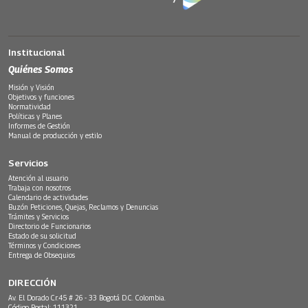
Institucional
Quiénes Somos
Misión y Visión
Objetivos y funciones
Normatividad
Políticas y Planes
Informes de Gestión
Manual de producción y estilo
Servicios
Atención al usuario
Trabaja con nosotros
Calendario de actividades
Buzón Peticiones, Quejas, Reclamos y Denuncias
Trámites y Servicios
Directorio de Funcionarios
Estado de su solicitud
Términos y Condiciones
Entrega de Obsequios
DIRECCIÓN
Av. El Dorado Cr.45 # 26 - 33 Bogotá D.C. Colombia.
Código Postal: 111321