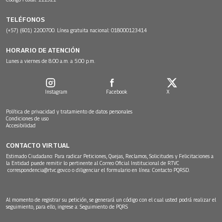
TELÉFONOS
(+57) (601) 2200700. Línea gratuita nacional: 018000123414
HORARIO DE ATENCIÓN
Lunes a viernes de 8:00 a.m. a 5:00 p.m.
Instagram
Facebook
X
Política de privacidad y tratamiento de datos personales
Condiciones de uso
Accesibilidad
CONTACTO VIRTUAL
Estimado Ciudadano: Para radicar Peticiones, Quejas, Reclamos, Solicitudes y Felicitaciones a
la Entidad puede remitir lo pertinente al Correo Oficial Institucional de RTVC
correspondencia@rtvc.gov.co
o diligenciar el formulario en línea:
Contacto PQRSD.
Al momento de registrar su petición, se generará un código con el cual usted podrá realizar el
seguimiento, para ello, ingrese a:
Seguimiento de PQRS