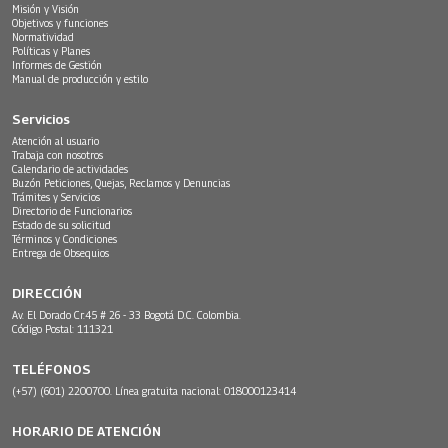
Misión y Visión
Objetivos y funciones
Normatividad
Políticas y Planes
Informes de Gestión
Manual de producción y estilo
Servicios
Atención al usuario
Trabaja con nosotros
Calendario de actividades
Buzón Peticiones, Quejas, Reclamos y Denuncias
Trámites y Servicios
Directorio de Funcionarios
Estado de su solicitud
Términos y Condiciones
Entrega de Obsequios
DIRECCIÓN
Av. El Dorado Cr.45 # 26 - 33 Bogotá D.C. Colombia.
Código Postal: 111321
TELÉFONOS
(+57) (601) 2200700. Línea gratuita nacional: 018000123414
HORARIO DE ATENCIÓN