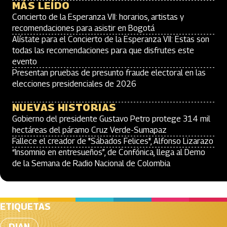
MÁS LEÍDO
Concierto de la Esperanza VII: horarios, artistas y
recomendaciones para asistir en Bogotá
Alístate para el Concierto de la Esperanza VII: Estas son
todas las recomendaciones para que disfrutes este
evento
Presentan pruebas de presunto fraude electoral en las
elecciones presidenciales de 2026
NUEVAS HISTORIAS
Gobierno del presidente Gustavo Petro protege 314 mil
hectáreas del páramo Cruz Verde-Sumapaz
Fallece el creador de "Sábados Felices", Alfonso Lizarazo
“Insomnio en entresueños”, de Confónica, llega al Demo
de la Semana de Radio Nacional de Colombia
ETIQUETAS
DIAN