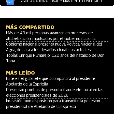
SIGUE A RADIONACIONAL Y MANTENTE CONECTADO
MÁS COMPARTIDO
Más de 49 mil personas avanzan en procesos de
alfabetización impulsados por el Gobierno nacional
Gobierno nacional presenta nueva Política Nacional del
Agua, de cara a los desafíos climáticos actuales
Tobías Enrique Pumarejo: 120 años del natalicio de Don
Toba
MÁS LEÍDO
Este es el gabinete que acompañará al presidente
Abelardo de la Espriella
Presentan pruebas de presunto fraude electoral en las
elecciones presidenciales de 2026
Inravisión tuvo disposición para transmitir la posesión
presidencial de Abelardo de la Espriella