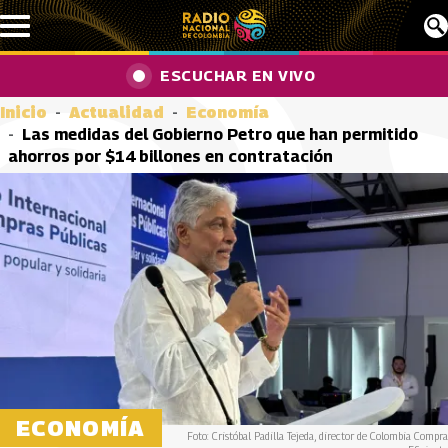
Pasar al contenido principal
ESCUCHAR EN VIVO
Inicio
Actualidad
Economía
Las medidas del Gobierno Petro que han permitido
ahorros por $14 billones en contratación
ECONOMÍA
Foto: Cristóbal Padilla Tejeda, director de Colombia Compra