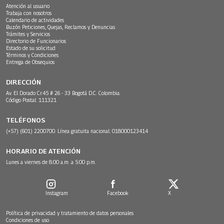
Atención al usuario
Trabaja con nosotros
Calendario de actividades
Buzón Peticiones, Quejas, Reclamos y Denuncias
Trámites y Servicios
Directorio de Funcionarios
Estado de su solicitud
Términos y Condiciones
Entrega de Obsequios
DIRECCIÓN
Av. El Dorado Cr.45 # 26 - 33 Bogotá D.C. Colombia.
Código Postal: 111321
TELÉFONOS
(+57) (601) 2200700. Línea gratuita nacional: 018000123414
HORARIO DE ATENCIÓN
Lunes a viernes de 8:00 a.m. a 5:00 p.m.
Instagram
Facebook
X
Política de privacidad y tratamiento de datos personales
Condiciones de uso