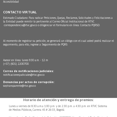
Accesibilidad
CONTACTO VIRTUAL
Estimado Ciudadano: Para radicar Peticiones, Quejas, Reclamos, Solicitudes y Felicitaciones a
la Entidad puede remitir lo pertinente al Correo Oficial Institucional de RTVC
correspondencia@rtvc.gov.co
o diligenciar el formulario en línea:
Contacto PQRSD.
Al momento de registrar su petición, se generará un código con el cual usted podrá realizar el
seguimiento, para ello, ingrese a:
Seguimiento de PQRS
Asesor en línea: lunes 9:30 a.m. - 12 m
(+57) (601) 2200700
Correo de notificaciones judiciales:
notificacionesjudiciales@rtvc.gov.co
Denuncias por actos de corrupción:
soytransparente@rtvc.gov.co
Horario de atención y entrega de premios:
Lunes a viernes de 8:30 a.m.a 1:00 p.m. y de 2:30 p.m. a 4:30 p.m. en RTVC Sistema
de Medios Públicos, Carrera 45 # 26-33, Bogotá.