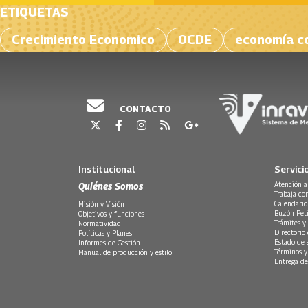
ETIQUETAS
Crecimiento Economico
OCDE
economía c
CONTACTO
Institucional
Servici
Quiénes Somos
Atención a
Trabaja co
Calendario
Misión y Visión
Buzón Peti
Objetivos y funciones
Trámites y 
Normatividad
Directorio
Políticas y Planes
Estado de 
Informes de Gestión
Términos y
Manual de producción y estilo
Entrega de