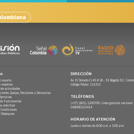
olombiana
os
DIRECCIÓN
l usuario
Av. El Dorado Cr.45 # 26 - 33 Bogotá D.C. Colom
n nosotros
Código Postal: 111321
 de actividades
ciones, Quejas, Reclamos y Denuncias
TELÉFONOS
Servicios
 de Funcionarios
(+57) (601) 2200700. Línea gratuita nacional:
su solicitud
018000123414
 Condiciones
 Obsequios
HORARIO DE ATENCIÓN
Lunes a viernes de 8:00 a.m. a 5:00 p.m.