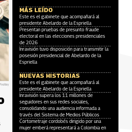
MÁS LEÍDO
Este es el gabinete que acompañará al
presidente Abelardo de la Espriella
Presentan pruebas de presunto fraude
electoral en las elecciones presidenciales
de 2026
Inravisión tuvo disposición para transmitir la
posesión presidencial de Abelardo de la
Espriella
NUEVAS HISTORIAS
Este es el gabinete que acompañará al
Pixabay
presidente Abelardo de la Espriella
o
Inravisión supera los 11 millones de
seguidores en sus redes sociales,
consolidando una audiencia informada a
través del Sistema de Medios Públicos
Cortometraje cordobés dirigido por una
s
mujer emberá representará a Colombia en