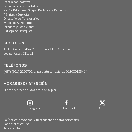
Trabaja con nosotros
Calendario de actividades
Buzón Peticiones, Quejas, Reclamos y Denuncias
Trámites y Servicios
Directorio de Funcionarios
Estado de su solicitud
Términos y Condiciones
Entrega de Obsequios
DIRECCIÓN
Av. El Dorado Cr.45 # 26 - 33 Bogotá D.C. Colombia.
Código Postal: 111321
TELÉFONOS
(+57) (601) 2200700. Línea gratuita nacional: 018000123414
HORARIO DE ATENCIÓN
Lunes a viernes de 8:00 a.m. a 5:00 p.m.
Instagram
Facebook
X
Política de privacidad y tratamiento de datos personales
Condiciones de uso
Accesibilidad