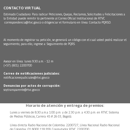
CONTACTO VIRTUAL
Estimado Ciudadano: Para radicar Peticiones, Quejas, Reclamos, Solicitudes y Felicitaciones a
la Entidad puede remitir lo pertinente al Correo Oficial Institucional de RTVC
correspondencia@rtvc.gov.co
o diligenciar el formulario en línea:
Contacto PQRSD.
Al momento de registrar su petición, se generará un código con el cual usted podrá realizar el
seguimiento, para ello, ingrese a:
Seguimiento de PQRS
Asesor en línea: lunes 9:30 a.m. - 12 m
(+57) (601) 2200700
Correo de notificaciones judiciales:
notificacionesjudiciales@rtvc.gov.co
Denuncias por actos de corrupción:
soytransparente@rtvc.gov.co
Horario de atención y entrega de premios:
Lunes a viernes de 8:30 a.m.a 1:00 p.m. y de 2:30 p.m. a 4:30 p.m. en RTVC Sistema
de Medios Públicos, Carrera 45 # 26-33, Bogotá.
Línea directa Radio Nacional de Colombia: 2200727, Línea Nacional Radio Nacional
de Colombia: 01 8000 118 959. Conmutador RTVC 2200700