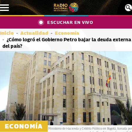
Pasar al contenido principal
ESCUCHAR EN VIVO
Inicio
Actualidad
Economía
¿Cómo logró el Gobierno Petro bajar la deuda externa
del país?
ECONOMÍA
MInisterio de Hacienda y Crédito Público en Bogotá, tomada por