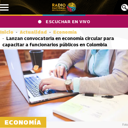
Pasar al contenido principal
ESCUCHAR EN VIVO
Inicio
Actualidad
Economía
Lanzan convocatoria en economía circular para
capacitar a funcionarios públicos en Colombia
ECONOMÍA
Foto