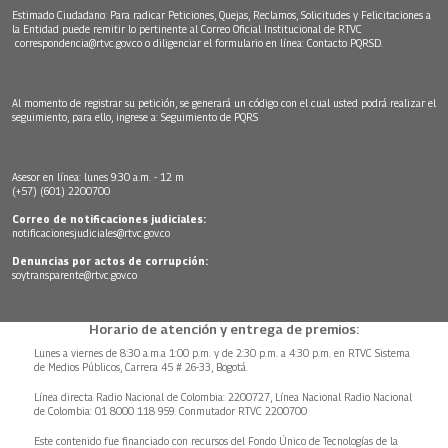
Estimado Ciudadano: Para radicar Peticiones, Quejas, Reclamos, Solicitudes y Felicitaciones a
la Entidad puede remitir lo pertinente al Correo Oficial Institucional de RTVC
correspondencia@rtvc.gov.co
o diligenciar el formulario en línea:
Contacto PQRSD.
Al momento de registrar su petición, se generará un código con el cual usted podrá realizar el
seguimiento, para ello, ingrese a:
Seguimiento de PQRS
Asesor en línea: lunes 9:30 a.m. - 12 m
(+57) (601) 2200700
Correo de notificaciones judiciales:
notificacionesjudiciales@rtvc.gov.co
Denuncias por actos de corrupción:
soytransparente@rtvc.gov.co
Horario de atención y entrega de premios:
Lunes a viernes de 8:30 a.m.a 1:00 p.m. y de 2:30 p.m. a 4:30 p.m. en RTVC Sistema
de Medios Públicos, Carrera 45 # 26-33, Bogotá.
Línea directa Radio Nacional de Colombia: 2200727, Línea Nacional Radio Nacional
de Colombia: 01 8000 118 959. Conmutador RTVC 2200700
Este contenido fue financiado con recursos del Fondo Único de Tecnologías de la