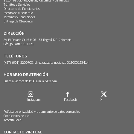
Buzón Peticiones, Quejas, Reclamos y Denuncias
Trámites y Servicios
Directorio de Funcionarios
Estado de su solicitud
Términos y Condiciones
Entrega de Obsequios
DIRECCIÓN
Av. El Dorado Cr.45 # 26 - 33 Bogotá D.C. Colombia.
Código Postal: 111321
TELÉFONOS
(+57) (601) 2200700. Línea gratuita nacional: 018000123414
HORARIO DE ATENCIÓN
Lunes a viernes de 8:00 a.m. a 5:00 p.m.
Instagram
Facebook
X
Política de privacidad y tratamiento de datos personales
Condiciones de uso
Accesibilidad
CONTACTO VIRTUAL