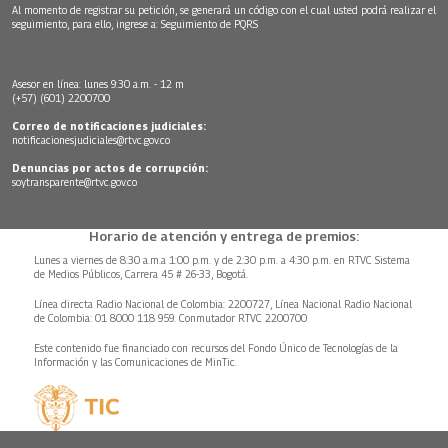
Al momento de registrar su petición, se generará un código con el cual usted podrá realizar el
seguimiento, para ello, ingrese a:
Seguimiento de PQRS
Asesor en línea: lunes 9:30 a.m. - 12 m
(+57) (601) 2200700
Correo de notificaciones judiciales:
notificacionesjudiciales@rtvc.gov.co
Denuncias por actos de corrupción:
soytransparente@rtvc.gov.co
Horario de atención y entrega de premios:
Lunes a viernes de 8:30 a.m.a 1:00 p.m. y de 2:30 p.m. a 4:30 p.m. en RTVC Sistema
de Medios Públicos, Carrera 45 # 26-33, Bogotá.
Línea directa Radio Nacional de Colombia: 2200727, Línea Nacional Radio Nacional
de Colombia: 01 8000 118 959. Conmutador RTVC 2200700
Este contenido fue financiado con recursos del Fondo Único de Tecnologías de la
Información y las Comunicaciones de MinTic.