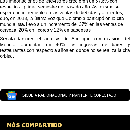
Las importaciones de televisores crecieron un 57,6% con 
respecto al primer semestre del pasado año. Así mismo se 
espera un incremento en las ventas de bebidas y alimentos, 
que, en 2018, la última vez que Colombia participó en la cita 
mundialista, llevó a un incremento del 37% en las ventas de 
cerveza, 20% en licores y 12% en gaseosas.
Señala también el análisis de Anif que con ocasión del 
Mundial aumentan un 40% los ingresos de bares y 
restaurantes con respecto a años en dónde no se realiza la cita 
orbital.
Artículos Player
SIGUE A RADIONACIONAL Y MANTENTE CONECTADO
MÁS COMPARTIDO