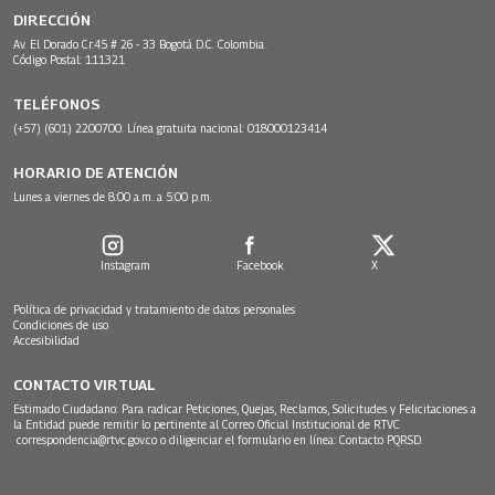
DIRECCIÓN
Av. El Dorado Cr.45 # 26 - 33 Bogotá D.C. Colombia.
Código Postal: 111321
TELÉFONOS
(+57) (601) 2200700. Línea gratuita nacional: 018000123414
HORARIO DE ATENCIÓN
Lunes a viernes de 8:00 a.m. a 5:00 p.m.
Instagram
Facebook
X
Política de privacidad y tratamiento de datos personales
Condiciones de uso
Accesibilidad
CONTACTO VIRTUAL
Estimado Ciudadano: Para radicar Peticiones, Quejas, Reclamos, Solicitudes y Felicitaciones a
la Entidad puede remitir lo pertinente al Correo Oficial Institucional de RTVC
correspondencia@rtvc.gov.co
o diligenciar el formulario en línea:
Contacto PQRSD.