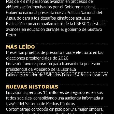
Más de 49 mil personas avanzan en procesos de
alfabetización impulsados por el Gobierno nacional
Gobierno nacional presenta nueva Política Nacional del
Agua, de cara a los desafíos climáticos actuales
Evaluación con acompañamiento de la UNESCO destaca
avances en educación durante el gobierno de Gustavo
Petro
MÁS LEÍDO
Presentan pruebas de presunto fraude electoral en las
elecciones presidenciales de 2026
Inravisión tuvo disposición para transmitir la posesión
presidencial de Abelardo de la Espriella
Fallece el creador de "Sábados Felices", Alfonso Lizarazo
NUEVAS HISTORIAS
Inravisión supera los 11 millones de seguidores en sus
redes sociales, consolidando una audiencia informada a
través del Sistema de Medios Públicos
Cortometraje cordobés dirigido por una mujer emberá