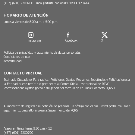
(+57) (601) 2200700. Línea gratuita nacional: 018000123414
HORARIO DE ATENCIÓN
Lunes a viernes de 8:00 a.m. a 5:00 p.m.
Instagram
Facebook
X
Política de privacidad y tratamiento de datos personales
Condiciones de uso
Accesibilidad
CONTACTO VIRTUAL
Estimado Ciudadano: Para radicar Peticiones, Quejas, Reclamos, Solicitudes y Felicitaciones a
la Entidad puede remitir lo pertinente al Correo Oficial Institucional de RTVC
correspondencia@rtvc.gov.co
o diligenciar el formulario en línea:
Contacto PQRSD.
Al momento de registrar su petición, se generará un código con el cual usted podrá realizar el
seguimiento, para ello, ingrese a:
Seguimiento de PQRS
Asesor en línea: lunes 9:30 a.m. - 12 m
(+57) (601) 2200700