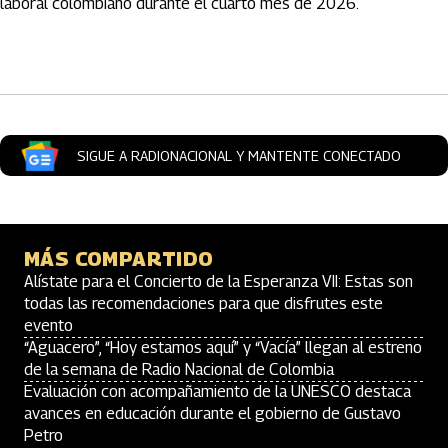
laboral colombiano durante el cuarto mes de 2026.
Artículos Player
SIGUE A RADIONACIONAL Y MANTENTE CONECTADO
MÁS COMPARTIDO
Alístate para el Concierto de la Esperanza VII: Estas son
todas las recomendaciones para que disfrutes este
evento
“Aguacero”, “Hoy estamos aquí” y “Vacía” llegan al estreno
de la semana de Radio Nacional de Colombia
Evaluación con acompañamiento de la UNESCO destaca
avances en educación durante el gobierno de Gustavo
Petro