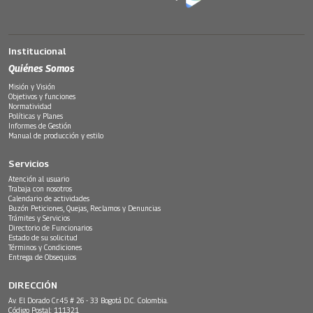
Institucional
Quiénes Somos
Misión y Visión
Objetivos y funciones
Normatividad
Políticas y Planes
Informes de Gestión
Manual de producción y estilo
Servicios
Atención al usuario
Trabaja con nosotros
Calendario de actividades
Buzón Peticiones, Quejas, Reclamos y Denuncias
Trámites y Servicios
Directorio de Funcionarios
Estado de su solicitud
Términos y Condiciones
Entrega de Obsequios
DIRECCIÓN
Av. El Dorado Cr.45 # 26 - 33 Bogotá D.C. Colombia.
Código Postal: 111321