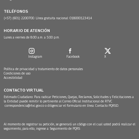
TELÉFONOS
(+57) (601) 2200700. Línea gratuita nacional: 018000123414
HORARIO DE ATENCIÓN
Lunes a viernes de 8:00 a.m. a 5:00 p.m.
Instagram
Facebook
X
Política de privacidad y tratamiento de datos personales
Condiciones de uso
Accesibilidad
CONTACTO VIRTUAL
Estimado Ciudadano: Para radicar Peticiones, Quejas, Reclamos, Solicitudes y Felicitaciones a
la Entidad puede remitir lo pertinente al Correo Oficial Institucional de RTVC
correspondencia@rtvc.gov.co
o diligenciar el formulario en línea:
Contacto PQRSD.
Al momento de registrar su petición, se generará un código con el cual usted podrá realizar el
seguimiento, para ello, ingrese a:
Seguimiento de PQRS