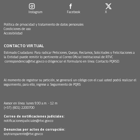
Instagram
Facebook
X
Política de privacidad y tratamiento de datos personales
Condiciones de uso
Accesibilidad
CONTACTO VIRTUAL
Estimado Ciudadano: Para radicar Peticiones, Quejas, Reclamos, Solicitudes y Felicitaciones a
la Entidad puede remitir lo pertinente al Correo Oficial Institucional de RTVC
correspondencia@rtvc.gov.co
o diligenciar el formulario en línea:
Contacto PQRSD.
Al momento de registrar su petición, se generará un código con el cual usted podrá realizar el
seguimiento, para ello, ingrese a:
Seguimiento de PQRS
Asesor en línea: lunes 9:30 a.m. - 12 m
(+57) (601) 2200700
Correo de notificaciones judiciales:
notificacionesjudiciales@rtvc.gov.co
Denuncias por actos de corrupción:
soytransparente@rtvc.gov.co