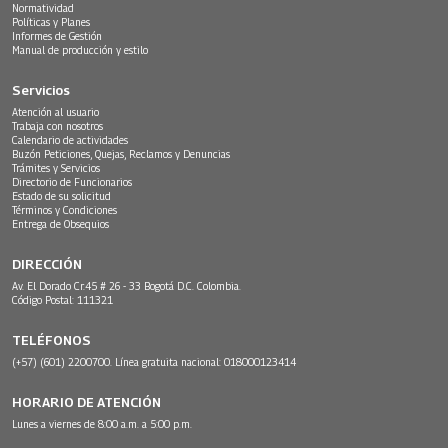
Normatividad
Políticas y Planes
Informes de Gestión
Manual de producción y estilo
Servicios
Atención al usuario
Trabaja con nosotros
Calendario de actividades
Buzón Peticiones, Quejas, Reclamos y Denuncias
Trámites y Servicios
Directorio de Funcionarios
Estado de su solicitud
Términos y Condiciones
Entrega de Obsequios
DIRECCIÓN
Av. El Dorado Cr.45 # 26 - 33 Bogotá D.C. Colombia.
Código Postal: 111321
TELÉFONOS
(+57) (601) 2200700. Línea gratuita nacional: 018000123414
HORARIO DE ATENCIÓN
Lunes a viernes de 8:00 a.m. a 5:00 p.m.