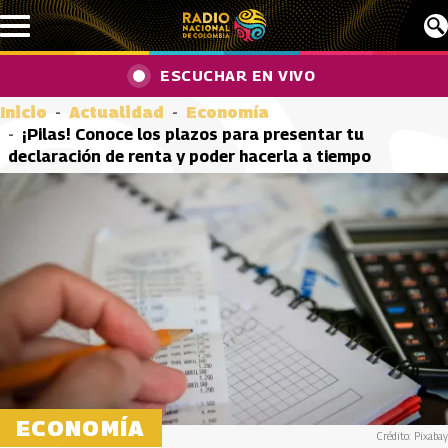
Pasar al contenido principal
ESCUCHAR EN VIVO
Inicio
Actualidad
Economía
¡Pilas! Conoce los plazos para presentar tu
declaración de renta y poder hacerla a tiempo
ECONOMÍA
Crédito: Pixabay