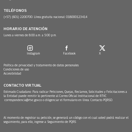
TELÉFONOS
(+57) (601) 2200700. Línea gratuita nacional: 018000123414
HORARIO DE ATENCIÓN
Lunes a viernes de 8:00 a.m. a 5:00 p.m.
Instagram
Facebook
X
Política de privacidad y tratamiento de datos personales
Condiciones de uso
Accesibilidad
CONTACTO VIRTUAL
Estimado Ciudadano: Para radicar Peticiones, Quejas, Reclamos, Solicitudes y Felicitaciones a
la Entidad puede remitir lo pertinente al Correo Oficial Institucional de RTVC
correspondencia@rtvc.gov.co
o diligenciar el formulario en línea:
Contacto PQRSD.
Al momento de registrar su petición, se generará un código con el cual usted podrá realizar el
seguimiento, para ello, ingrese a:
Seguimiento de PQRS