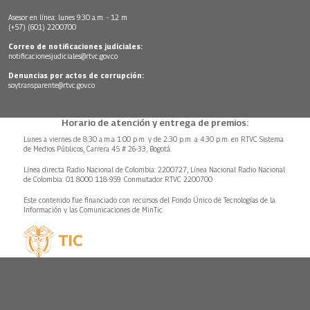
Asesor en línea: lunes 9:30 a.m. - 12 m
(+57) (601) 2200700
Correo de notificaciones judiciales:
notificacionesjudiciales@rtvc.gov.co
Denuncias por actos de corrupción:
soytransparente@rtvc.gov.co
Horario de atención y entrega de premios:
Lunes a viernes de 8:30 a.m.a 1:00 p.m. y de 2:30 p.m. a 4:30 p.m. en RTVC Sistema
de Medios Públicos, Carrera 45 # 26-33, Bogotá.
Línea directa Radio Nacional de Colombia: 2200727, Línea Nacional Radio Nacional
de Colombia: 01 8000 118 959. Conmutador RTVC 2200700
Este contenido fue financiado con recursos del Fondo Único de Tecnologías de la
Información y las Comunicaciones de MinTic.