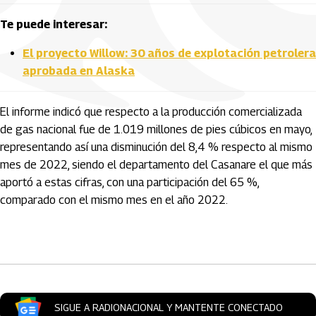
Te puede interesar:
El proyecto Willow: 30 años de explotación petrolera
aprobada en Alaska
El informe indicó que respecto a la producción comercializada
de gas nacional fue de 1.019 millones de pies cúbicos en mayo,
representando así una disminución del 8,4 % respecto al mismo
mes de 2022, siendo el departamento del Casanare el que más
aportó a estas cifras, con una participación del 65 %,
comparado con el mismo mes en el año 2022.
Artículos Player
SIGUE A RADIONACIONAL Y MANTENTE CONECTADO