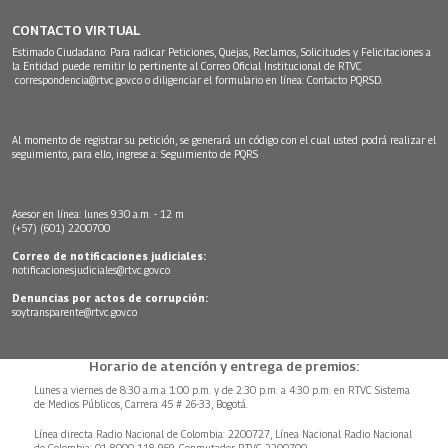
CONTACTO VIRTUAL
Estimado Ciudadano: Para radicar Peticiones, Quejas, Reclamos, Solicitudes y Felicitaciones a
la Entidad puede remitir lo pertinente al Correo Oficial Institucional de RTVC
correspondencia@rtvc.gov.co
o diligenciar el formulario en línea:
Contacto PQRSD.
Al momento de registrar su petición, se generará un código con el cual usted podrá realizar el
seguimiento, para ello, ingrese a:
Seguimiento de PQRS
Asesor en línea: lunes 9:30 a.m. - 12 m
(+57) (601) 2200700
Correo de notificaciones judiciales:
notificacionesjudiciales@rtvc.gov.co
Denuncias por actos de corrupción:
soytransparente@rtvc.gov.co
Horario de atención y entrega de premios:
Lunes a viernes de 8:30 a.m.a 1:00 p.m. y de 2:30 p.m. a 4:30 p.m. en RTVC Sistema
de Medios Públicos, Carrera 45 # 26-33, Bogotá.
Línea directa Radio Nacional de Colombia: 2200727, Línea Nacional Radio Nacional
de Colombia: 01 8000 118 959. Conmutador RTVC 2200700