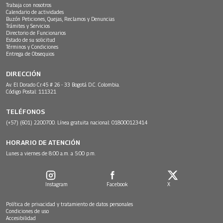
Trabaja con nosotros
Calendario de actividades
Buzón Peticiones, Quejas, Reclamos y Denuncias
Trámites y Servicios
Directorio de Funcionarios
Estado de su solicitud
Términos y Condiciones
Entrega de Obsequios
DIRECCIÓN
Av. El Dorado Cr.45 # 26 - 33 Bogotá D.C. Colombia.
Código Postal: 111321
TELÉFONOS
(+57) (601) 2200700. Línea gratuita nacional: 018000123414
HORARIO DE ATENCIÓN
Lunes a viernes de 8:00 a.m. a 5:00 p.m.
Instagram
Facebook
X
Política de privacidad y tratamiento de datos personales
Condiciones de uso
Accesibilidad