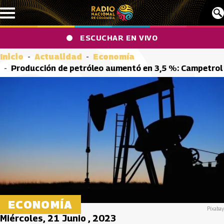
Pasar al contenido principal
ESCUCHAR EN VIVO
Inicio
Actualidad
Economía
Producción de petróleo aumentó en 3,5 %: Campetrol
ECONOMÍA
Pixabay
Miércoles, 21 Junio , 2023