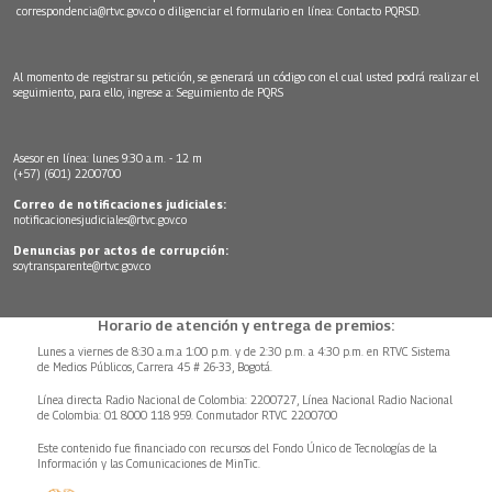
correspondencia@rtvc.gov.co
o diligenciar el formulario en línea:
Contacto PQRSD.
Al momento de registrar su petición, se generará un código con el cual usted podrá realizar el
seguimiento, para ello, ingrese a:
Seguimiento de PQRS
Asesor en línea: lunes 9:30 a.m. - 12 m
(+57) (601) 2200700
Correo de notificaciones judiciales:
notificacionesjudiciales@rtvc.gov.co
Denuncias por actos de corrupción:
soytransparente@rtvc.gov.co
Horario de atención y entrega de premios:
Lunes a viernes de 8:30 a.m.a 1:00 p.m. y de 2:30 p.m. a 4:30 p.m. en RTVC Sistema
de Medios Públicos, Carrera 45 # 26-33, Bogotá.
Línea directa Radio Nacional de Colombia: 2200727, Línea Nacional Radio Nacional
de Colombia: 01 8000 118 959. Conmutador RTVC 2200700
Este contenido fue financiado con recursos del Fondo Único de Tecnologías de la
Información y las Comunicaciones de MinTic.