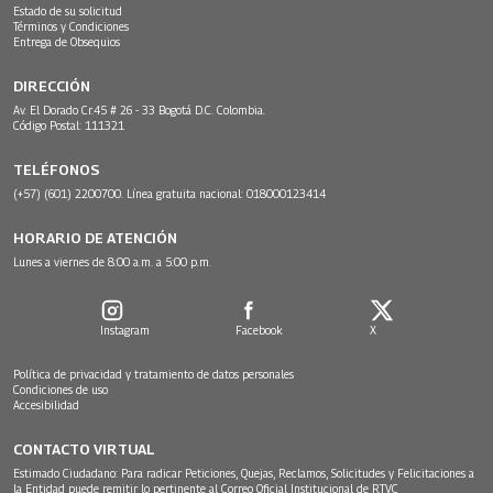
Estado de su solicitud
Términos y Condiciones
Entrega de Obsequios
DIRECCIÓN
Av. El Dorado Cr.45 # 26 - 33 Bogotá D.C. Colombia.
Código Postal: 111321
TELÉFONOS
(+57) (601) 2200700. Línea gratuita nacional: 018000123414
HORARIO DE ATENCIÓN
Lunes a viernes de 8:00 a.m. a 5:00 p.m.
Instagram
Facebook
X
Política de privacidad y tratamiento de datos personales
Condiciones de uso
Accesibilidad
CONTACTO VIRTUAL
Estimado Ciudadano: Para radicar Peticiones, Quejas, Reclamos, Solicitudes y Felicitaciones a
la Entidad puede remitir lo pertinente al Correo Oficial Institucional de RTVC