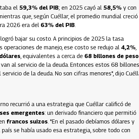
ntaba el
59,3% del PIB
; en 2025 cayó al
58,5%
y con
 mientras que, según Cuéllar, el promedio mundial creció
ara 2026 era del
63% del PIB
.
ogró bajar su costo. A principios de 2025 la tasa
es operaciones de manejo, ese costo se redujo al
4,2%
,
 dólares
, equivalentes a cerca de
68 billones de peso
 van al servicio de la deuda. Entonces estos 68 billone
ervicio de la deuda. No son cifras menores", dijo Cuéll
rno recurrió a una estrategia que Cuéllar calificó de
aíses emergentes
: un derivado financiero que permitió
 en
francos suizos
. "En el pasado debíamos dólares y
 país se había usado esa estrategia, sobre todo con