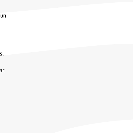
 un
s
.
s
ar.