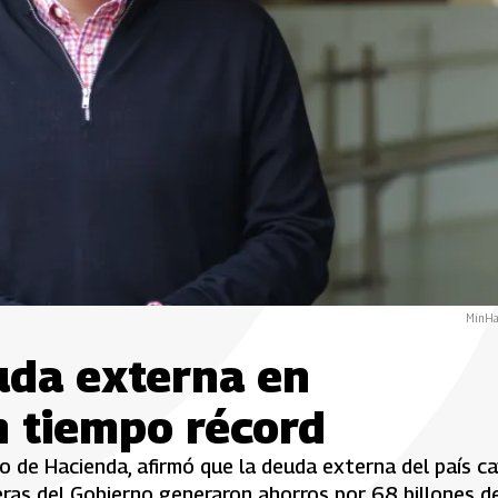
MinHa
uda externa en
 tiempo récord
rio de Hacienda, afirmó que la deuda externa del país c
eras del Gobierno generaron ahorros por 68 billones d