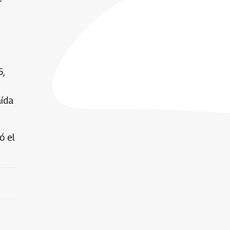
,
aída
ó el