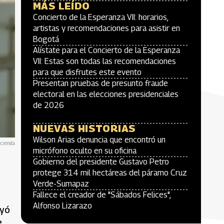
MÁS LEÍDO
Concierto de la Esperanza VII: horarios,
artistas y recomendaciones para asistir en
Bogotá
Alístate para el Concierto de la Esperanza
VII: Estas son todas las recomendaciones
para que disfrutes este evento
Presentan pruebas de presunto fraude
electoral en las elecciones presidenciales
de 2026
NUEVAS HISTORIAS
Wilson Arias denuncia que encontró un
cienda
micrófono oculto en su oficina
Gobierno del presidente Gustavo Petro
protege 314 mil hectáreas del páramo Cruz
Verde-Sumapaz
Fallece el creador de "Sábados Felices",
Alfonso Lizarazo
ayó
e