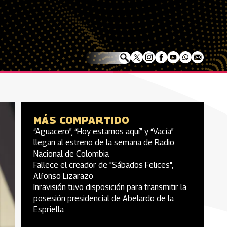
MÁS COMPARTIDO
“Aguacero”, “Hoy estamos aquí” y “Vacía”
llegan al estreno de la semana de Radio
Nacional de Colombia
Fallece el creador de "Sábados Felices",
Alfonso Lizarazo
Inravisión tuvo disposición para transmitir la
posesión presidencial de Abelardo de la
Espriella