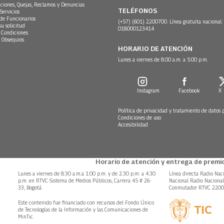
ciones, Quejas, Reclamos y Denuncias
TELÉFONOS
Servicios
 de Funcionarios
(+57) (601) 2200700. Línea gratuita nacional:
su solicitud
018000123414
 Condiciones
 Obsequios
HORARIO DE ATENCIÓN
Lunes a viernes de 8:00 a.m. a 5:00 p.m.
Instagram
Facebook
X
Política de privacidad y tratamiento de datos 
Condiciones de uso
Accesibilidad
Horario de atención y entrega de premio
Lunes a viernes de 8:30 a.m.a 1:00 p.m. y de 2:30 p.m. a 4:30
Línea directa Radio Nac
p.m. en RTVC Sistema de Medios Públicos, Carrera 45 # 26-
Nacional Radio Naciona
33, Bogotá.
Conmutador RTVC 220
Este contenido fue financiado con recursos del Fondo Único
de Tecnologías de la Información y las Comunicaciones de
MinTic.