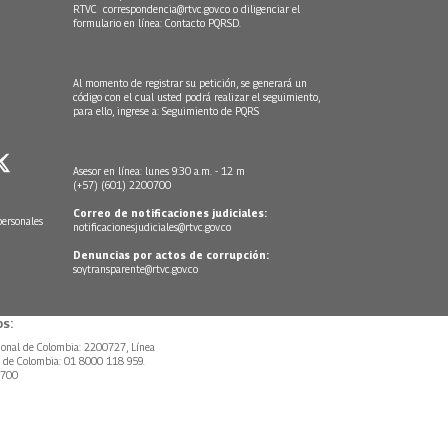
RTVC
correspondencia@rtvc.gov.co
o diligenciar el
formulario en línea:
Contacto PQRSD.
Al momento de registrar su petición, se generará un
código con el cual usted podrá realizar el seguimiento,
para ello, ingrese a:
Seguimiento de PQRS
Asesor en línea: lunes 9:30 a.m. - 12 m
(+57) (601) 2200700
Correo de notificaciones judiciales:
personales
notificacionesjudiciales@rtvc.gov.co
Denuncias por actos de corrupción:
soytransparente@rtvc.gov.co
s:
ional de Colombia: 2200727, Línea
l de Colombia: 01 8000 118 959.
0700