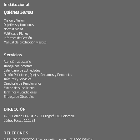
Institucional
Quiénes Somos
Misión y Visión
Objetivos y funciones
Normatividad
Políticas y Planes
Informes de Gestión
Manual de producción y estilo
Servicios
Atención al usuario
Trabaja con nosotros
Calendario de actividades
Buzón Peticiones, Quejas, Reclamos y Denuncias
Trámites y Servicios
Directorio de Funcionarios
Estado de su solicitud
Términos y Condiciones
Entrega de Obsequios
DIRECCIÓN
Av. El Dorado Cr.45 # 26 - 33 Bogotá D.C. Colombia.
Código Postal: 111321
TELÉFONOS
(+57) (601) 2200700. Línea gratuita nacional: 018000123414