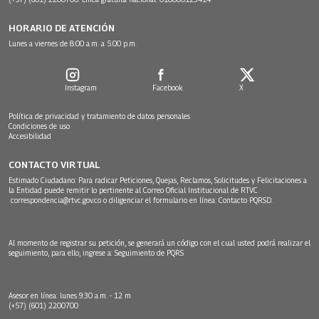
HORARIO DE ATENCIÓN
Lunes a viernes de 8:00 a.m. a 5:00 p.m.
Instagram
Facebook
X
Política de privacidad y tratamiento de datos personales
Condiciones de uso
Accesibilidad
CONTACTO VIRTUAL
Estimado Ciudadano: Para radicar Peticiones, Quejas, Reclamos, Solicitudes y Felicitaciones a
la Entidad puede remitir lo pertinente al Correo Oficial Institucional de RTVC
correspondencia@rtvc.gov.co
o diligenciar el formulario en línea:
Contacto PQRSD.
Al momento de registrar su petición, se generará un código con el cual usted podrá realizar el
seguimiento, para ello, ingrese a:
Seguimiento de PQRS
Asesor en línea: lunes 9:30 a.m. - 12 m
(+57) (601) 2200700