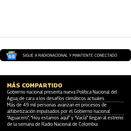
Artículos Player
SIGUE A RADIONACIONAL Y MANTENTE CONECTADO
MÁS COMPARTIDO
Gobierno nacional presenta nueva Política Nacional del
Agua, de cara a los desafíos climáticos actuales
Más de 49 mil personas avanzan en procesos de
alfabetización impulsados por el Gobierno nacional
“Aguacero”, “Hoy estamos aquí” y “Vacía” llegan al estreno
de la semana de Radio Nacional de Colombia