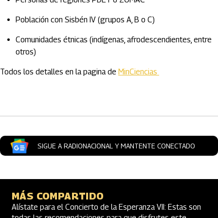
Población con Sisbén IV (grupos A, B o C)
Comunidades étnicas (indígenas, afrodescendientes, entre
otros)
Todos los detalles en la pagina de
MinCiencias
Artículos Player
SIGUE A RADIONACIONAL Y MANTENTE CONECTADO
MÁS COMPARTIDO
Alístate para el Concierto de la Esperanza VII: Estas son
todas las recomendaciones para que disfrutes este