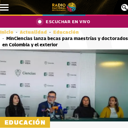
Pasar al contenido principal
ESCUCHAR EN VIVO
Inicio
Actualidad
Educación
MinCiencias lanza becas para maestrías y doctorados
en Colombia y el exterior
EDUCACIÓN