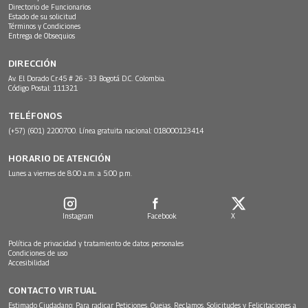
Directorio de Funcionarios
Estado de su solicitud
Términos y Condiciones
Entrega de Obsequios
DIRECCIÓN
Av. El Dorado Cr.45 # 26 - 33 Bogotá D.C. Colombia.
Código Postal: 111321
TELÉFONOS
(+57) (601) 2200700. Línea gratuita nacional: 018000123414
HORARIO DE ATENCIÓN
Lunes a viernes de 8:00 a.m. a 5:00 p.m.
Instagram
Facebook
X
Política de privacidad y tratamiento de datos personales
Condiciones de uso
Accesibilidad
CONTACTO VIRTUAL
Estimado Ciudadano: Para radicar Peticiones, Quejas, Reclamos, Solicitudes y Felicitaciones a