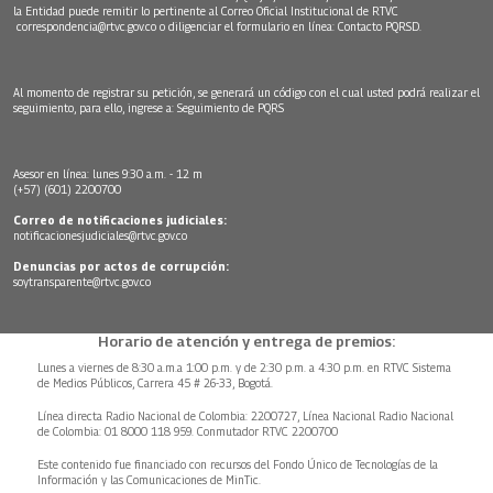
la Entidad puede remitir lo pertinente al Correo Oficial Institucional de RTVC
correspondencia@rtvc.gov.co
o diligenciar el formulario en línea:
Contacto PQRSD.
Al momento de registrar su petición, se generará un código con el cual usted podrá realizar el
seguimiento, para ello, ingrese a:
Seguimiento de PQRS
Asesor en línea: lunes 9:30 a.m. - 12 m
(+57) (601) 2200700
Correo de notificaciones judiciales:
notificacionesjudiciales@rtvc.gov.co
Denuncias por actos de corrupción:
soytransparente@rtvc.gov.co
Horario de atención y entrega de premios:
Lunes a viernes de 8:30 a.m.a 1:00 p.m. y de 2:30 p.m. a 4:30 p.m. en RTVC Sistema
de Medios Públicos, Carrera 45 # 26-33, Bogotá.
Línea directa Radio Nacional de Colombia: 2200727, Línea Nacional Radio Nacional
de Colombia: 01 8000 118 959. Conmutador RTVC 2200700
Este contenido fue financiado con recursos del Fondo Único de Tecnologías de la
Información y las Comunicaciones de MinTic.