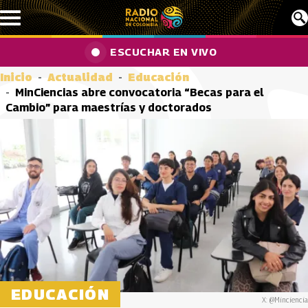
Pasar al contenido principal
ESCUCHAR EN VIVO
Inicio
Actualidad
Educación
MinCiencias abre convocatoria “Becas para el
Cambio” para maestrías y doctorados
EDUCACIÓN
X: @Minciencia