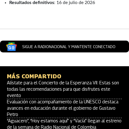
Resultados definitivos
: 16 de julio de 2026
Artículos Player
SIGUE A RADIONACIONAL Y MANTENTE CONECTADO
MÁS COMPARTIDO
Alístate para el Concierto de la Esperanza VII: Estas son
todas las recomendaciones para que disfrutes este
evento
Evaluación con acompañamiento de la UNESCO destaca
avances en educación durante el gobierno de Gustavo
Petro
“Aguacero”, “Hoy estamos aquí” y “Vacía” llegan al estreno
de la semana de Radio Nacional de Colombia