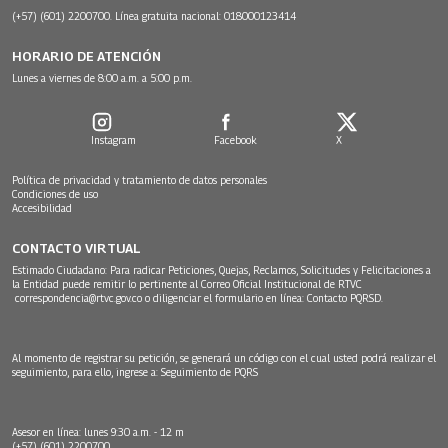
(+57) (601) 2200700. Línea gratuita nacional: 018000123414
HORARIO DE ATENCIÓN
Lunes a viernes de 8:00 a.m. a 5:00 p.m.
Instagram
Facebook
X
Política de privacidad y tratamiento de datos personales
Condiciones de uso
Accesibilidad
CONTACTO VIRTUAL
Estimado Ciudadano: Para radicar Peticiones, Quejas, Reclamos, Solicitudes y Felicitaciones a
la Entidad puede remitir lo pertinente al Correo Oficial Institucional de RTVC
correspondencia@rtvc.gov.co
o diligenciar el formulario en línea:
Contacto PQRSD.
Al momento de registrar su petición, se generará un código con el cual usted podrá realizar el
seguimiento, para ello, ingrese a:
Seguimiento de PQRS
Asesor en línea: lunes 9:30 a.m. - 12 m
(+57) (601) 2200700