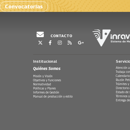
Convocatorias
CONTACTO
Institucional
Servici
Quiénes Somos
Atención a
Trabaja co
Calendario
Misión y Visión
Buzón Peti
Objetivos y funciones
Trámites y 
Normatividad
Directorio
Políticas y Planes
Estado de 
Informes de Gestión
Términos y
Manual de producción y estilo
Entrega de