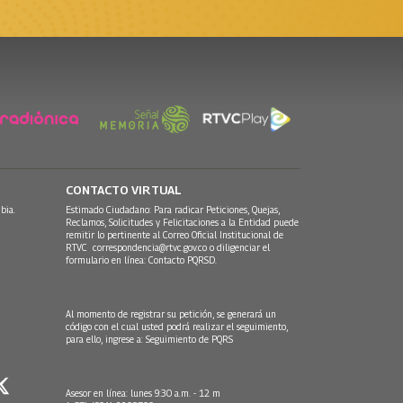
CONTACTO VIRTUAL
bia.
Estimado Ciudadano: Para radicar Peticiones, Quejas,
Reclamos, Solicitudes y Felicitaciones a la Entidad puede
remitir lo pertinente al Correo Oficial Institucional de
RTVC
correspondencia@rtvc.gov.co
o diligenciar el
formulario en línea:
Contacto PQRSD.
Al momento de registrar su petición, se generará un
código con el cual usted podrá realizar el seguimiento,
para ello, ingrese a:
Seguimiento de PQRS
Asesor en línea: lunes 9:30 a.m. - 12 m