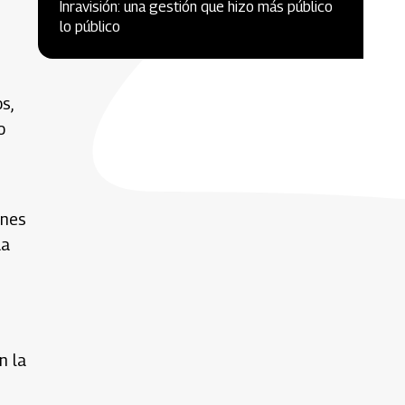
Inravisión: una gestión que hizo más público
lo público
s,
o
enes
ua
s
n la