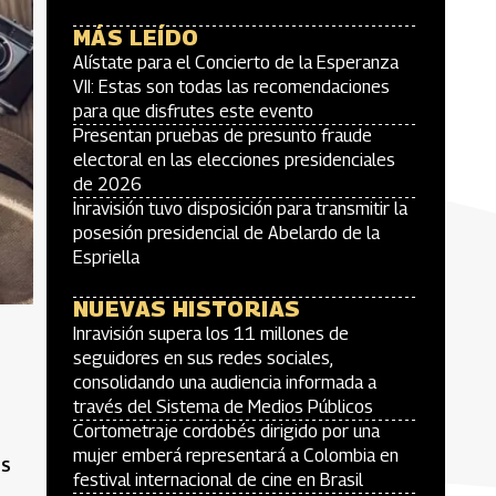
MÁS LEÍDO
Alístate para el Concierto de la Esperanza
VII: Estas son todas las recomendaciones
para que disfrutes este evento
Presentan pruebas de presunto fraude
electoral en las elecciones presidenciales
de 2026
Inravisión tuvo disposición para transmitir la
posesión presidencial de Abelardo de la
Espriella
NUEVAS HISTORIAS
Inravisión supera los 11 millones de
seguidores en sus redes sociales,
consolidando una audiencia informada a
través del Sistema de Medios Públicos
Cortometraje cordobés dirigido por una
mujer emberá representará a Colombia en
os
festival internacional de cine en Brasil