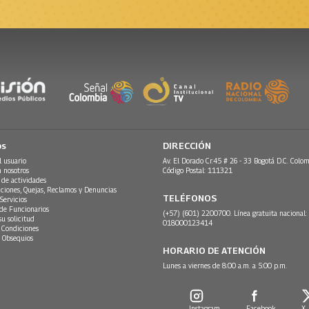
os
DIRECCIÓN
l usuario
Av. El Dorado Cr.45 # 26 - 33 Bogotá D.C. Colom
n nosotros
Código Postal: 111321
 de actividades
ciones, Quejas, Reclamos y Denuncias
TELÉFONOS
Servicios
 de Funcionarios
(+57) (601) 2200700. Línea gratuita nacional:
su solicitud
018000123414
 Condiciones
 Obsequios
HORARIO DE ATENCIÓN
Lunes a viernes de 8:00 a.m. a 5:00 p.m.
Instagram
Facebook
X