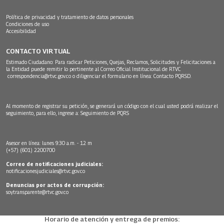
Política de privacidad y tratamiento de datos personales
Condiciones de uso
Accesibilidad
CONTACTO VIRTUAL
Estimado Ciudadano: Para radicar Peticiones, Quejas, Reclamos, Solicitudes y Felicitaciones a
la Entidad puede remitir lo pertinente al Correo Oficial Institucional de RTVC
correspondencia@rtvc.gov.co
o diligenciar el formulario en línea:
Contacto PQRSD.
Al momento de registrar su petición, se generará un código con el cual usted podrá realizar el
seguimiento, para ello, ingrese a:
Seguimiento de PQRS
Asesor en línea: lunes 9:30 a.m. - 12 m
(+57) (601) 2200700
Correo de notificaciones judiciales:
notificacionesjudiciales@rtvc.gov.co
Denuncias por actos de corrupción:
soytransparente@rtvc.gov.co
Horario de atención y entrega de premios: