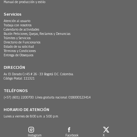
Manual de producción y estilo
Servicios
Atención al usuario
Trabaja con nosotros
Calendario de actividades
Buzón Peticiones, Quejas, Reclamos y Denuncias
Trámites y Servicios
Directorio de Funcionarios
Estado de su solicitud
Términos y Condiciones
Entrega de Obsequios
DIRECCIÓN
Av. El Dorado Cr.45 # 26 - 33 Bogotá D.C. Colombia.
Código Postal: 111321
TELÉFONOS
(+57) (601) 2200700. Línea gratuita nacional: 018000123414
HORARIO DE ATENCIÓN
Lunes a viernes de 8:00 a.m. a 5:00 p.m.
Instagram
Facebook
X