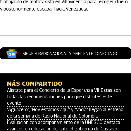
trabajando de mototaxista en Villavicencio para recoger dinero
y posteriormente escapar hacia Venezuela.
Artículos Player
SIGUE A RADIONACIONAL Y MANTENTE CONECTADO
MÁS COMPARTIDO
Alístate para el Concierto de la Esperanza VII: Estas son
todas las recomendaciones para que disfrutes este
evento
“Aguacero”, “Hoy estamos aquí” y “Vacía” llegan al estreno
de la semana de Radio Nacional de Colombia
Evaluación con acompañamiento de la UNESCO destaca
avances en educación durante el gobierno de Gustavo