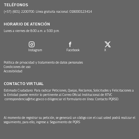
TELÉFONOS
(+57) (601) 2200700. Línea gratuita nacional: 018000123414
HORARIO DE ATENCIÓN
Lunes a viernes de 8:00 a.m. a 5:00 p.m.
Instagram
Facebook
X
Política de privacidad y tratamiento de datos personales
Condiciones de uso
Accesibilidad
CONTACTO VIRTUAL
Estimado Ciudadano: Para radicar Peticiones, Quejas, Reclamos, Solicitudes y Felicitaciones a
la Entidad puede remitir lo pertinente al Correo Oficial Institucional de RTVC
correspondencia@rtvc.gov.co
o diligenciar el formulario en línea:
Contacto PQRSD.
Al momento de registrar su petición, se generará un código con el cual usted podrá realizar el
seguimiento, para ello, ingrese a:
Seguimiento de PQRS