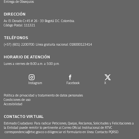
Entrega de Obsequios
DIRECCIÓN
Av. El Dorado Cr.45 # 26 - 33 Bogotá D.C. Colombia.
Código Postal: 111321
TELÉFONOS
(+57) (601) 2200700. Línea gratuita nacional: 018000123414
HORARIO DE ATENCIÓN
Lunes a viernes de 8:00 a.m. a 5:00 p.m.
Instagram
Facebook
X
Política de privacidad y tratamiento de datos personales
Condiciones de uso
Accesibilidad
CONTACTO VIRTUAL
Estimado Ciudadano: Para radicar Peticiones, Quejas, Reclamos, Solicitudes y Felicitaciones a
la Entidad puede remitir lo pertinente al Correo Oficial Institucional de RTVC
correspondencia@rtvc.gov.co
o diligenciar el formulario en línea:
Contacto PQRSD.