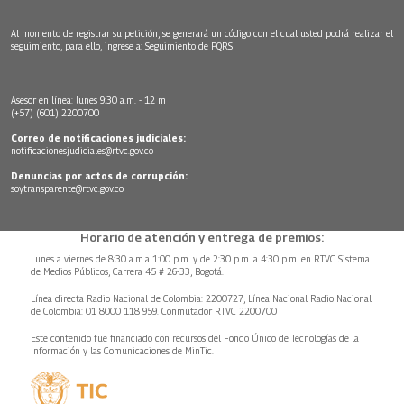
Al momento de registrar su petición, se generará un código con el cual usted podrá realizar el
seguimiento, para ello, ingrese a:
Seguimiento de PQRS
Asesor en línea: lunes 9:30 a.m. - 12 m
(+57) (601) 2200700
Correo de notificaciones judiciales:
notificacionesjudiciales@rtvc.gov.co
Denuncias por actos de corrupción:
soytransparente@rtvc.gov.co
Horario de atención y entrega de premios:
Lunes a viernes de 8:30 a.m.a 1:00 p.m. y de 2:30 p.m. a 4:30 p.m. en RTVC Sistema
de Medios Públicos, Carrera 45 # 26-33, Bogotá.
Línea directa Radio Nacional de Colombia: 2200727, Línea Nacional Radio Nacional
de Colombia: 01 8000 118 959. Conmutador RTVC 2200700
Este contenido fue financiado con recursos del Fondo Único de Tecnologías de la
Información y las Comunicaciones de MinTic.