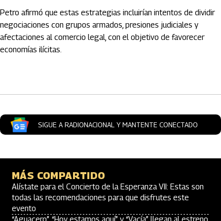
Petro afirmó que estas estrategias incluirían intentos de dividir
negociaciones con grupos armados, presiones judiciales y
afectaciones al comercio legal, con el objetivo de favorecer
economías ilícitas.
Artículos Player
SIGUE A RADIONACIONAL Y MANTENTE CONECTADO
MÁS COMPARTIDO
Alístate para el Concierto de la Esperanza VII: Estas son
todas las recomendaciones para que disfrutes este
evento
“Aguacero”, “Hoy estamos aquí” y “Vacía” llegan al estreno