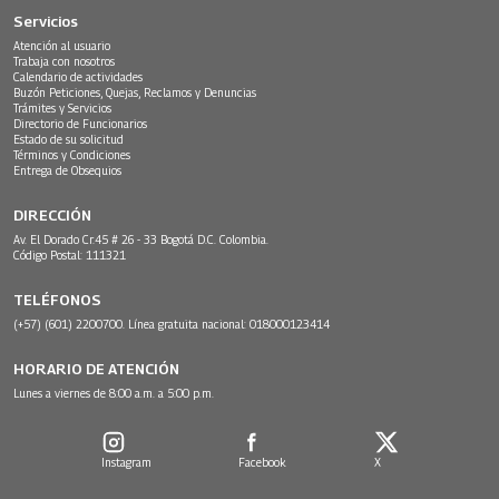
Servicios
Atención al usuario
Trabaja con nosotros
Calendario de actividades
Buzón Peticiones, Quejas, Reclamos y Denuncias
Trámites y Servicios
Directorio de Funcionarios
Estado de su solicitud
Términos y Condiciones
Entrega de Obsequios
DIRECCIÓN
Av. El Dorado Cr.45 # 26 - 33 Bogotá D.C. Colombia.
Código Postal: 111321
TELÉFONOS
(+57) (601) 2200700. Línea gratuita nacional: 018000123414
HORARIO DE ATENCIÓN
Lunes a viernes de 8:00 a.m. a 5:00 p.m.
Instagram
Facebook
X