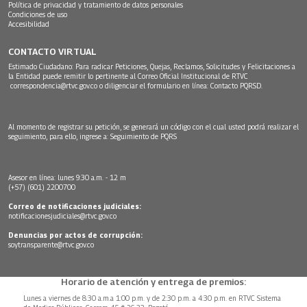
Política de privacidad y tratamiento de datos personales
Condiciones de uso
Accesibilidad
CONTACTO VIRTUAL
Estimado Ciudadano: Para radicar Peticiones, Quejas, Reclamos, Solicitudes y Felicitaciones a
la Entidad puede remitir lo pertinente al Correo Oficial Institucional de RTVC
correspondencia@rtvc.gov.co
o diligenciar el formulario en línea:
Contacto PQRSD.
Al momento de registrar su petición, se generará un código con el cual usted podrá realizar el
seguimiento, para ello, ingrese a:
Seguimiento de PQRS
Asesor en línea: lunes 9:30 a.m. - 12 m
(+57) (601) 2200700
Correo de notificaciones judiciales:
notificacionesjudiciales@rtvc.gov.co
Denuncias por actos de corrupción:
soytransparente@rtvc.gov.co
Horario de atención y entrega de premios:
Lunes a viernes de 8:30 a.m.a 1:00 p.m. y de 2:30 p.m. a 4:30 p.m. en RTVC Sistema