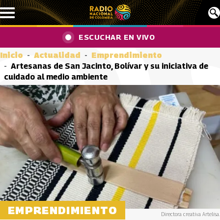
Pasar al contenido principal
ESCUCHAR EN VIVO
Inicio
Actualidad
Emprendimiento
Artesanas de San Jacinto, Bolívar y su iniciativa de
cuidado al medio ambiente
EMPRENDIMIENTO
Directora creativa Artelisa.