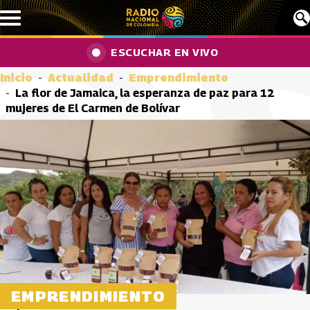
Pasar al contenido principal
ESCUCHAR EN VIVO
Inicio
Actualidad
Emprendimiento
La flor de Jamaica, la esperanza de paz para 12
mujeres de El Carmen de Bolívar
EMPRENDIMIENTO