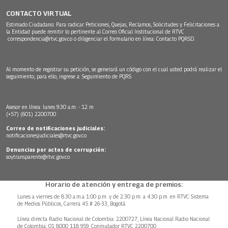
CONTACTO VIRTUAL
Estimado Ciudadano: Para radicar Peticiones, Quejas, Reclamos, Solicitudes y Felicitaciones a
la Entidad puede remitir lo pertinente al Correo Oficial Institucional de RTVC
correspondencia@rtvc.gov.co
o diligenciar el formulario en línea:
Contacto PQRSD.
Al momento de registrar su petición, se generará un código con el cual usted podrá realizar el
seguimiento, para ello, ingrese a:
Seguimiento de PQRS
Asesor en línea: lunes 9:30 a.m. - 12 m
(+57) (601) 2200700
Correo de notificaciones judiciales:
notificacionesjudiciales@rtvc.gov.co
Denuncias por actos de corrupción:
soytransparente@rtvc.gov.co
Horario de atención y entrega de premios:
Lunes a viernes de 8:30 a.m.a 1:00 p.m. y de 2:30 p.m. a 4:30 p.m. en RTVC Sistema
de Medios Públicos, Carrera 45 # 26-33, Bogotá.
Línea directa Radio Nacional de Colombia: 2200727, Línea Nacional Radio Nacional
de Colombia: 01 8000 118 959. Conmutador RTVC 2200700