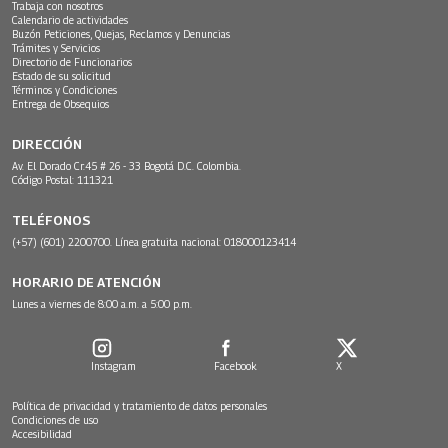
Trabaja con nosotros
Calendario de actividades
Buzón Peticiones, Quejas, Reclamos y Denuncias
Trámites y Servicios
Directorio de Funcionarios
Estado de su solicitud
Términos y Condiciones
Entrega de Obsequios
DIRECCIÓN
Av. El Dorado Cr.45 # 26 - 33 Bogotá D.C. Colombia.
Código Postal: 111321
TELÉFONOS
(+57) (601) 2200700. Línea gratuita nacional: 018000123414
HORARIO DE ATENCIÓN
Lunes a viernes de 8:00 a.m. a 5:00 p.m.
Instagram
Facebook
X
Política de privacidad y tratamiento de datos personales
Condiciones de uso
Accesibilidad