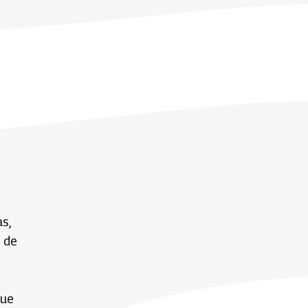
s,
r de
que