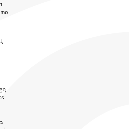
n
ismo
l,
go,
os
es