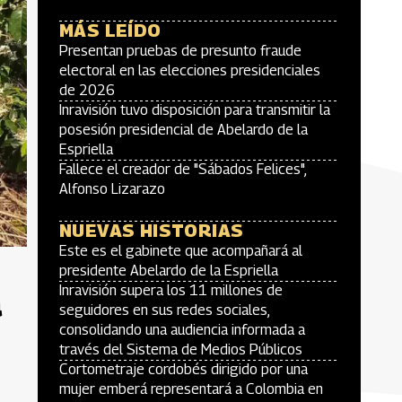
MÁS LEÍDO
Presentan pruebas de presunto fraude
electoral en las elecciones presidenciales
de 2026
Inravisión tuvo disposición para transmitir la
posesión presidencial de Abelardo de la
Espriella
Fallece el creador de "Sábados Felices",
Alfonso Lizarazo
NUEVAS HISTORIAS
Este es el gabinete que acompañará al
presidente Abelardo de la Espriella
a
Inravisión supera los 11 millones de
seguidores en sus redes sociales,
consolidando una audiencia informada a
través del Sistema de Medios Públicos
Cortometraje cordobés dirigido por una
mujer emberá representará a Colombia en