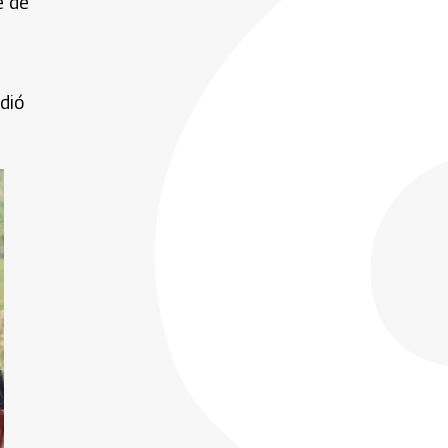
e de
dió