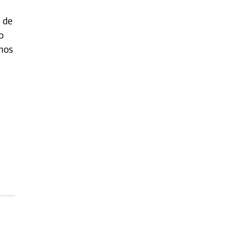
 de
o
emos