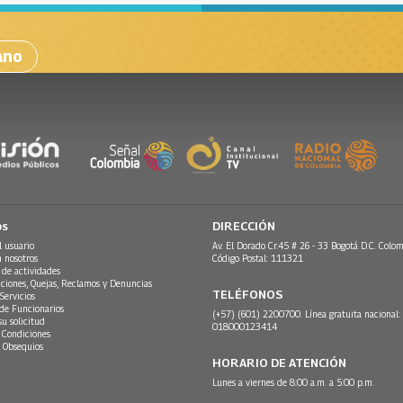
ano
os
DIRECCIÓN
l usuario
Av. El Dorado Cr.45 # 26 - 33 Bogotá D.C. Colom
n nosotros
Código Postal: 111321
 de actividades
ciones, Quejas, Reclamos y Denuncias
TELÉFONOS
Servicios
 de Funcionarios
(+57) (601) 2200700. Línea gratuita nacional:
su solicitud
018000123414
 Condiciones
 Obsequios
HORARIO DE ATENCIÓN
Lunes a viernes de 8:00 a.m. a 5:00 p.m.