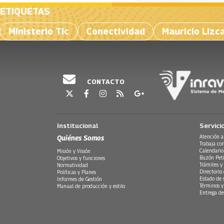
ETIQUETAS
Ministerio Tic
Conectividad
Mauricio Lizc
CONTACTO
Institucional
Servici
Quiénes Somos
Atención a
Trabaja co
Calendario
Misión y Visión
Buzón Peti
Objetivos y funciones
Trámites y 
Normatividad
Directorio
Políticas y Planes
Estado de 
Informes de Gestión
Términos y
Manual de producción y estilo
Entrega de