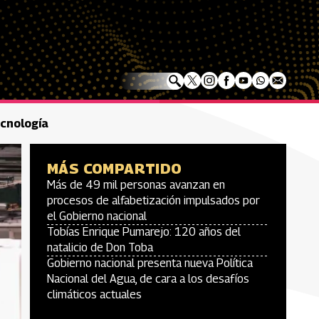
ecnología
MÁS COMPARTIDO
Más de 49 mil personas avanzan en
procesos de alfabetización impulsados por
el Gobierno nacional
Tobías Enrique Pumarejo: 120 años del
natalicio de Don Toba
Gobierno nacional presenta nueva Política
Nacional del Agua, de cara a los desafíos
climáticos actuales