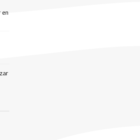
r en
izar