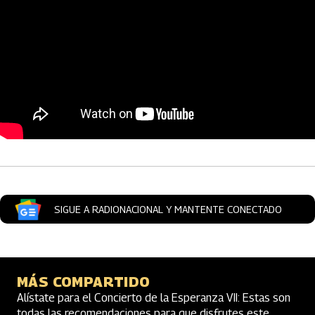
Artículos Player
SIGUE A RADIONACIONAL Y MANTENTE CONECTADO
MÁS COMPARTIDO
Alístate para el Concierto de la Esperanza VII: Estas son
todas las recomendaciones para que disfrutes este