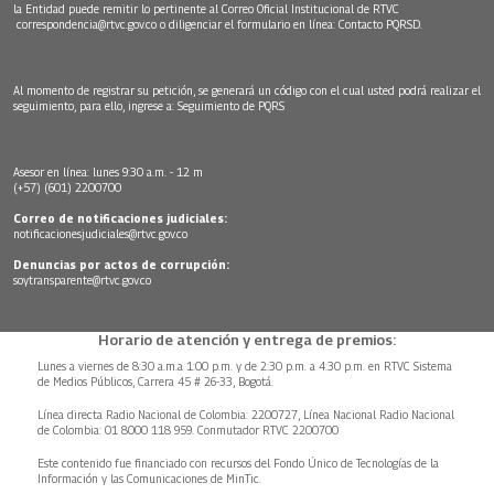
la Entidad puede remitir lo pertinente al Correo Oficial Institucional de RTVC
correspondencia@rtvc.gov.co
o diligenciar el formulario en línea:
Contacto PQRSD.
Al momento de registrar su petición, se generará un código con el cual usted podrá realizar el
seguimiento, para ello, ingrese a:
Seguimiento de PQRS
Asesor en línea: lunes 9:30 a.m. - 12 m
(+57) (601) 2200700
Correo de notificaciones judiciales:
notificacionesjudiciales@rtvc.gov.co
Denuncias por actos de corrupción:
soytransparente@rtvc.gov.co
Horario de atención y entrega de premios:
Lunes a viernes de 8:30 a.m.a 1:00 p.m. y de 2:30 p.m. a 4:30 p.m. en RTVC Sistema
de Medios Públicos, Carrera 45 # 26-33, Bogotá.
Línea directa Radio Nacional de Colombia: 2200727, Línea Nacional Radio Nacional
de Colombia: 01 8000 118 959. Conmutador RTVC 2200700
Este contenido fue financiado con recursos del Fondo Único de Tecnologías de la
Información y las Comunicaciones de MinTic.