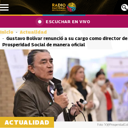
Pasar al contenido principal
ESCUCHAR EN VIVO
Inicio
Actualidad
Gustavo Bolívar renunció a su cargo como director de
Prosperidad Social de manera oficial
ACTUALIDAD
Foto: 'X'/@ProsperidadCol