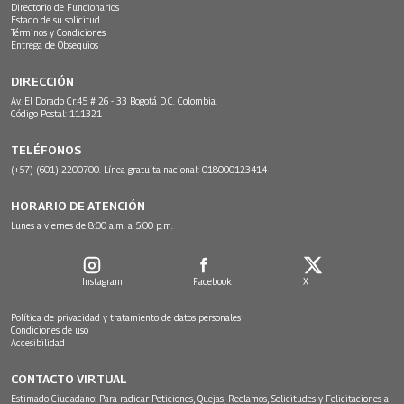
Directorio de Funcionarios
Estado de su solicitud
Términos y Condiciones
Entrega de Obsequios
DIRECCIÓN
Av. El Dorado Cr.45 # 26 - 33 Bogotá D.C. Colombia.
Código Postal: 111321
TELÉFONOS
(+57) (601) 2200700. Línea gratuita nacional: 018000123414
HORARIO DE ATENCIÓN
Lunes a viernes de 8:00 a.m. a 5:00 p.m.
Instagram
Facebook
X
Política de privacidad y tratamiento de datos personales
Condiciones de uso
Accesibilidad
CONTACTO VIRTUAL
Estimado Ciudadano: Para radicar Peticiones, Quejas, Reclamos, Solicitudes y Felicitaciones a