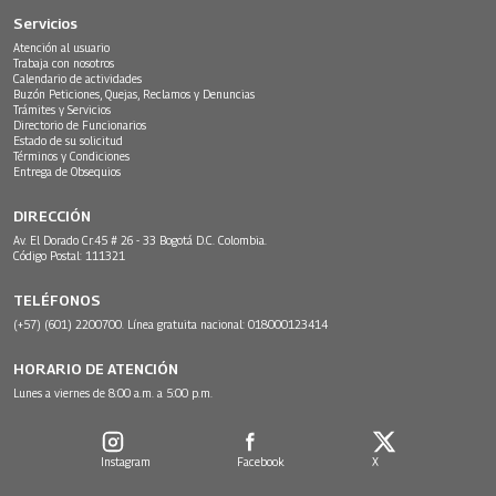
Servicios
Atención al usuario
Trabaja con nosotros
Calendario de actividades
Buzón Peticiones, Quejas, Reclamos y Denuncias
Trámites y Servicios
Directorio de Funcionarios
Estado de su solicitud
Términos y Condiciones
Entrega de Obsequios
DIRECCIÓN
Av. El Dorado Cr.45 # 26 - 33 Bogotá D.C. Colombia.
Código Postal: 111321
TELÉFONOS
(+57) (601) 2200700. Línea gratuita nacional: 018000123414
HORARIO DE ATENCIÓN
Lunes a viernes de 8:00 a.m. a 5:00 p.m.
Instagram
Facebook
X