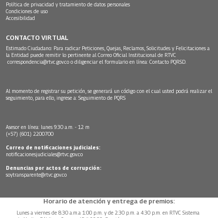
Política de privacidad y tratamiento de datos personales
Condiciones de uso
Accesibilidad
CONTACTO VIRTUAL
Estimado Ciudadano: Para radicar Peticiones, Quejas, Reclamos, Solicitudes y Felicitaciones a
la Entidad puede remitir lo pertinente al Correo Oficial Institucional de RTVC
correspondencia@rtvc.gov.co
o diligenciar el formulario en línea:
Contacto PQRSD.
Al momento de registrar su petición, se generará un código con el cual usted podrá realizar el
seguimiento, para ello, ingrese a:
Seguimiento de PQRS
Asesor en línea: lunes 9:30 a.m. - 12 m
(+57) (601) 2200700
Correo de notificaciones judiciales:
notificacionesjudiciales@rtvc.gov.co
Denuncias por actos de corrupción:
soytransparente@rtvc.gov.co
Horario de atención y entrega de premios:
Lunes a viernes de 8:30 a.m.a 1:00 p.m. y de 2:30 p.m. a 4:30 p.m. en RTVC Sistema