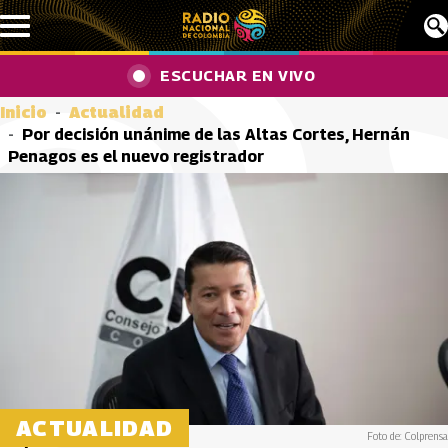
Pasar al contenido principal
ESCUCHAR EN VIVO
Inicio
Actualidad
Por decisión unánime de las Altas Cortes, Hernán
Penagos es el nuevo registrador
ACTUALIDAD
Foto de: Colprensa