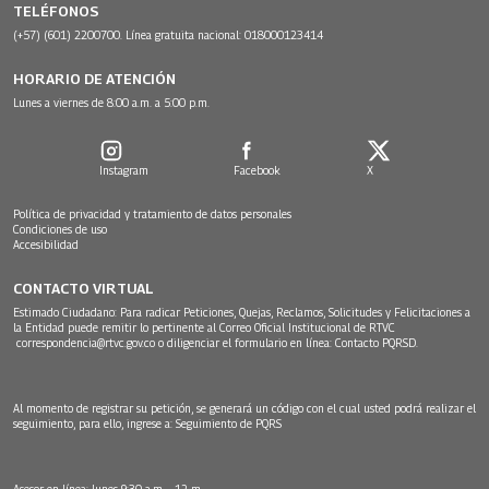
TELÉFONOS
(+57) (601) 2200700. Línea gratuita nacional: 018000123414
HORARIO DE ATENCIÓN
Lunes a viernes de 8:00 a.m. a 5:00 p.m.
Instagram
Facebook
X
Política de privacidad y tratamiento de datos personales
Condiciones de uso
Accesibilidad
CONTACTO VIRTUAL
Estimado Ciudadano: Para radicar Peticiones, Quejas, Reclamos, Solicitudes y Felicitaciones a
la Entidad puede remitir lo pertinente al Correo Oficial Institucional de RTVC
correspondencia@rtvc.gov.co
o diligenciar el formulario en línea:
Contacto PQRSD.
Al momento de registrar su petición, se generará un código con el cual usted podrá realizar el
seguimiento, para ello, ingrese a:
Seguimiento de PQRS
Asesor en línea: lunes 9:30 a.m. - 12 m