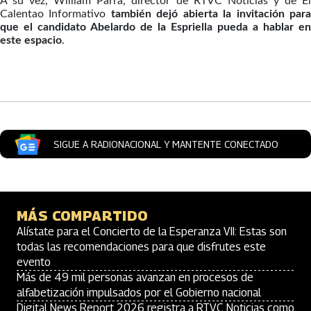
A su vez, William Parra, director de RTVC Noticias y de El
Calentao Informativo
también dejó abierta la invitación par
que el candidato Abelardo de la Espriella pueda a hablar en
este espacio
.
Artículos Player
SIGUE A RADIONACIONAL Y MANTENTE CONECTADO
MÁS COMPARTIDO
Alístate para el Concierto de la Esperanza VII: Estas son
todas las recomendaciones para que disfrutes este
evento
Más de 49 mil personas avanzan en procesos de
alfabetización impulsados por el Gobierno nacional
Digital News Report 2026 registra a RTVC Noticias como