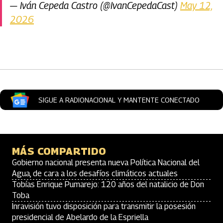
— Iván Cepeda Castro (@IvanCepedaCast)
May 12,
2026
Artículos Player
SIGUE A RADIONACIONAL Y MANTENTE CONECTADO
MÁS COMPARTIDO
Gobierno nacional presenta nueva Política Nacional del
Agua, de cara a los desafíos climáticos actuales
Tobías Enrique Pumarejo: 120 años del natalicio de Don
Toba
Inravisión tuvo disposición para transmitir la posesión
presidencial de Abelardo de la Espriella