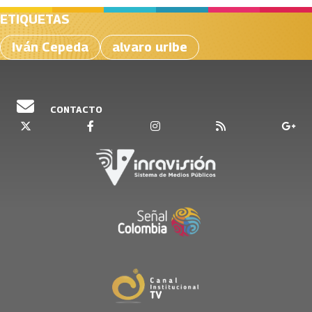
ETIQUETAS
Iván Cepeda
alvaro uribe
CONTACTO