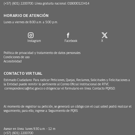
(+57) (601) 2200700. Línea gratuita nacional: 018000123414
HORARIO DE ATENCIÓN
Lunes a viernes de 8:00 a.m. a 5:00 p.m.
Instagram
Facebook
X
Política de privacidad y tratamiento de datos personales
Condiciones de uso
Accesibilidad
CONTACTO VIRTUAL
Estimado Ciudadano: Para radicar Peticiones, Quejas, Reclamos, Solicitudes y Felicitaciones a
la Entidad puede remitir lo pertinente al Correo Oficial Institucional de RTVC
correspondencia@rtvc.gov.co
o diligenciar el formulario en línea:
Contacto PQRSD.
Al momento de registrar su petición, se generará un código con el cual usted podrá realizar el
seguimiento, para ello, ingrese a:
Seguimiento de PQRS
Asesor en línea: lunes 9:30 a.m. - 12 m
(+57) (601) 2200700