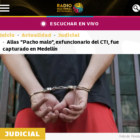
Pasar al contenido principal
ESCUCHAR EN VIVO
Inicio
Actualidad
Judicial
Alias “Pacho malo”, exfuncionario del CTI, fue
capturado en Medellín
JUDICIAL
Foto de: Pexels