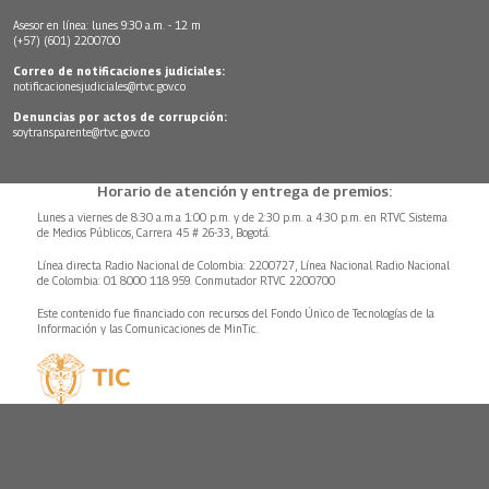
Asesor en línea: lunes 9:30 a.m. - 12 m
(+57) (601) 2200700
Correo de notificaciones judiciales:
notificacionesjudiciales@rtvc.gov.co
Denuncias por actos de corrupción:
soytransparente@rtvc.gov.co
Horario de atención y entrega de premios:
Lunes a viernes de 8:30 a.m.a 1:00 p.m. y de 2:30 p.m. a 4:30 p.m. en RTVC Sistema
de Medios Públicos, Carrera 45 # 26-33, Bogotá.
Línea directa Radio Nacional de Colombia: 2200727, Línea Nacional Radio Nacional
de Colombia: 01 8000 118 959. Conmutador RTVC 2200700
Este contenido fue financiado con recursos del Fondo Único de Tecnologías de la
Información y las Comunicaciones de MinTic.