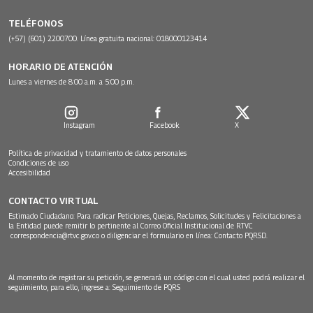
TELÉFONOS
(+57) (601) 2200700. Línea gratuita nacional: 018000123414
HORARIO DE ATENCIÓN
Lunes a viernes de 8:00 a.m. a 5:00 p.m.
Instagram
Facebook
X
Política de privacidad y tratamiento de datos personales
Condiciones de uso
Accesibilidad
CONTACTO VIRTUAL
Estimado Ciudadano: Para radicar Peticiones, Quejas, Reclamos, Solicitudes y Felicitaciones a
la Entidad puede remitir lo pertinente al Correo Oficial Institucional de RTVC
correspondencia@rtvc.gov.co
o diligenciar el formulario en línea:
Contacto PQRSD.
Al momento de registrar su petición, se generará un código con el cual usted podrá realizar el
seguimiento, para ello, ingrese a:
Seguimiento de PQRS