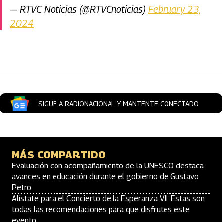
— RTVC Noticias (@RTVCnoticias)
February 23,
2024
Artículos Player
SIGUE A RADIONACIONAL Y MANTENTE CONECTADO
MÁS COMPARTIDO
Evaluación con acompañamiento de la UNESCO destaca
avances en educación durante el gobierno de Gustavo
Petro
Alístate para el Concierto de la Esperanza VII: Estas son
todas las recomendaciones para que disfrutes este
evento