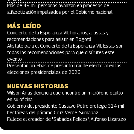
Más de 49 mil personas avanzan en procesos de
alfabetización impulsados por el Gobierno nacional
MÁS LEÍDO
Concierto de la Esperanza VII: horarios, artistas y
recomendaciones para asistir en Bogotá
Alístate para el Concierto de la Esperanza VII: Estas son
todas las recomendaciones para que disfrutes este
evento
Presentan pruebas de presunto fraude electoral en las
elecciones presidenciales de 2026
NUEVAS HISTORIAS
Wilson Arias denuncia que encontró un micrófono oculto
en su oficina
Gobierno del presidente Gustavo Petro protege 314 mil
hectáreas del páramo Cruz Verde-Sumapaz
Fallece el creador de "Sábados Felices", Alfonso Lizarazo