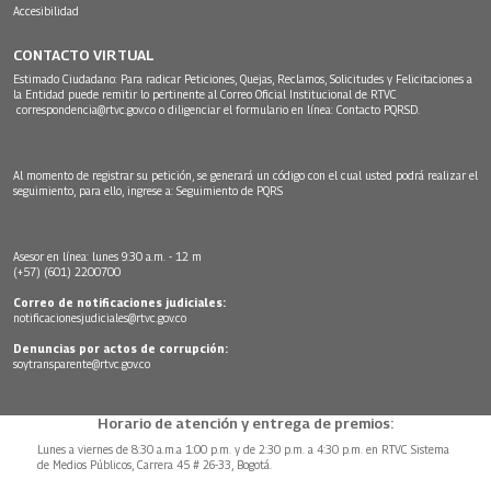
Accesibilidad
CONTACTO VIRTUAL
Estimado Ciudadano: Para radicar Peticiones, Quejas, Reclamos, Solicitudes y Felicitaciones a
la Entidad puede remitir lo pertinente al Correo Oficial Institucional de RTVC
correspondencia@rtvc.gov.co
o diligenciar el formulario en línea:
Contacto PQRSD.
Al momento de registrar su petición, se generará un código con el cual usted podrá realizar el
seguimiento, para ello, ingrese a:
Seguimiento de PQRS
Asesor en línea: lunes 9:30 a.m. - 12 m
(+57) (601) 2200700
Correo de notificaciones judiciales:
notificacionesjudiciales@rtvc.gov.co
Denuncias por actos de corrupción:
soytransparente@rtvc.gov.co
Horario de atención y entrega de premios:
Lunes a viernes de 8:30 a.m.a 1:00 p.m. y de 2:30 p.m. a 4:30 p.m. en RTVC Sistema
de Medios Públicos, Carrera 45 # 26-33, Bogotá.