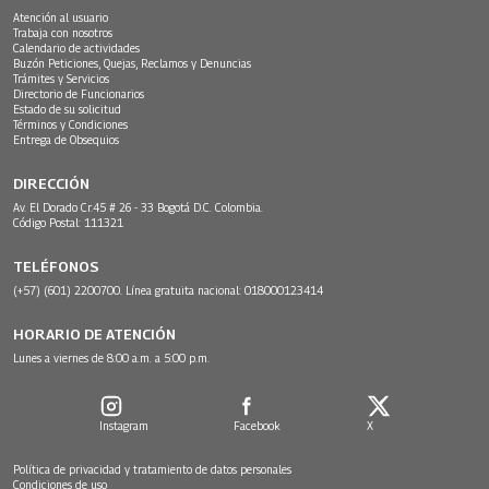
Atención al usuario
Trabaja con nosotros
Calendario de actividades
Buzón Peticiones, Quejas, Reclamos y Denuncias
Trámites y Servicios
Directorio de Funcionarios
Estado de su solicitud
Términos y Condiciones
Entrega de Obsequios
DIRECCIÓN
Av. El Dorado Cr.45 # 26 - 33 Bogotá D.C. Colombia.
Código Postal: 111321
TELÉFONOS
(+57) (601) 2200700. Línea gratuita nacional: 018000123414
HORARIO DE ATENCIÓN
Lunes a viernes de 8:00 a.m. a 5:00 p.m.
Instagram
Facebook
X
Política de privacidad y tratamiento de datos personales
Condiciones de uso