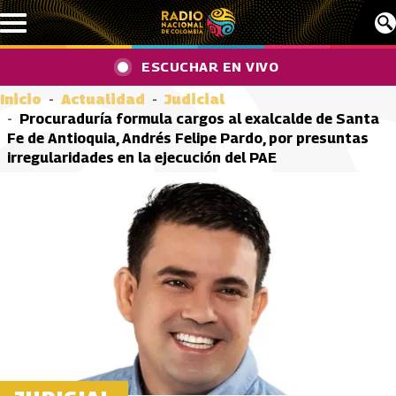
Pasar al contenido principal
ESCUCHAR EN VIVO
Inicio
Actualidad
Judicial
Procuraduría formula cargos al exalcalde de Santa
Fe de Antioquia, Andrés Felipe Pardo, por presuntas
irregularidades en la ejecución del PAE